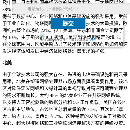
及中国、日本和韩国等经济体的快速数字化，亚太地区以约
38% 的份额领先市场。北美紧随其后，占据 30% 的份额，这
得益于数据中心、企业网络和电信基础设施的强劲采用。受益
提交
于工业自动化、物联网系统和下一代通信技术的大量投资，欧
洲约占整个市场的 22%。拉丁美洲、中东和非洲合计贡献了
约 10%，由于新兴的 ICT 投资，呈现出逐步但稳定的增长。
我们保证对您的个人信息完全保密.
隐私
在全球范围内，区域平衡凸显了技术转型和战略创新如何加速
发达经济体和发展中经济体网络处理器市场的扩张。
北美
由于全球技术公司的强大存在、先进的电信基础设施和高云采
用率，北美在塑造网络处理器市场方面发挥着重要作用。该地
区对软件定义网络和边缘计算的重视导致对高速可编程处理器
的需求不断增长。大约 48% 的北美企业正在升级网络系统，
以支持人工智能驱动的数据分析和 5G 工作负载。美国在该地
区占据主导地位，占该地区总消费量的近 78%，其次是加拿
大，约占 15%，墨西哥占 7%。这种稳定的发展得益于对数据
中心、超大规模网络和工业物联网连接解决方​​案的持续投资。