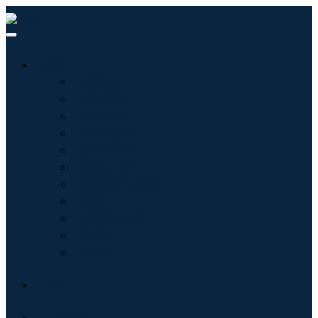
行业
信息技术
卫生保健
机械设备
汽车与运输
食品和饮料
能源与电力
航空航天与国防
农业
化学品与材料
建筑学
消费品
博客
关于我们