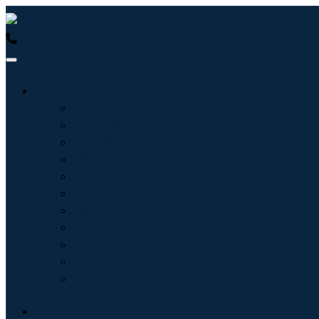
USA : +1 (855) 467-7775 (免费电话)
UK : +44 8085 022397
行业
信息技术
卫生保健
机械设备
汽车与运输
食品和饮料
能源与电力
航空航天与国防
农业
化学品与材料
建筑学
消费品
博客