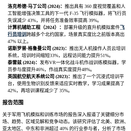
洛克希德·马丁公司 (2024)：
推出具有 360 度视觉覆盖和人
工智能增强决策工具的下一代 F-35 飞行模拟器，将飞行员
失误减少 43%，并将任务准备效率提高 39%。
计算机辅助工程（2024）：
部署升级的直升机模拟套件
飞
行员培训
跨越多个北约国家，场景真实度比之前版本高出
47% 以上。
诺斯罗普·格鲁曼公司 (2023)：
推出无人机操作人员云培训
系统，培训时间缩短33%，远程访问能力提升51%。
泰雷兹 (2024)：
发布VR一体化战斗机作战训练模拟器，学
员参与度提升46%，作战真实度提升48%。
英国航空航天系统公司 (2023)：
推出了一个沉浸式培训平
台，使用生物识别反馈来适应实时教学，学习成果提高了
42%，再培训课程减少了 35%。
报告范围
关于军用飞机模拟和训练市场的报告深入报道了关键细分市
场、趋势、区域见解和竞争动态。该研究评估了北美、欧洲、
亚太地区、中东和非洲超过 40% 的行业参与者，分析了市场