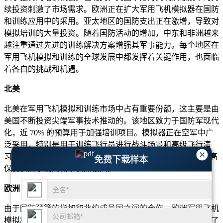
续投资刺激了市场需求。欧洲正在扩大军用飞机模拟器在国防
和训练应用中的采用。亚太地区的国防支出正在激增，导致对
模拟培训的大量投资。随着国防活动的增加，中东和非洲越来
越注重通过先进的训练解决方案增强其军事能力。每个地区在
军用飞机模拟和训练的全球发展中都发挥着关键作用，也面临
着各自的挑战和机遇。
北美
北美在军用飞机模拟和训练市场中占有重要份额，这主要是由
美国不断投资尖端军事技术推动的。该地区致力于国防军现代
化，近 70% 的预算用于加强培训项目。模拟器正在空军中广
泛采用，特别是用于训练飞行员进行战斗场景和高级飞行演
×
习。北美60%以上的军用飞机模拟装置集中在美国，美国对高
免费下载样本
保真训练系统的需求仍然很高。
欧洲
由于国防预算的增加和北约成员国之间的合作，欧洲军用飞机
模拟和训练市场正在稳步增长。该地区模拟器的部署量增长了