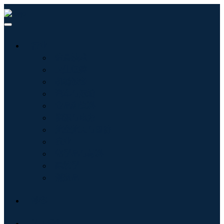
行业
信息技术
卫生保健
机械设备
汽车与运输
食品和饮料
能源与电力
航空航天与国防
农业
化学品与材料
建筑学
消费品
博客
关于我们