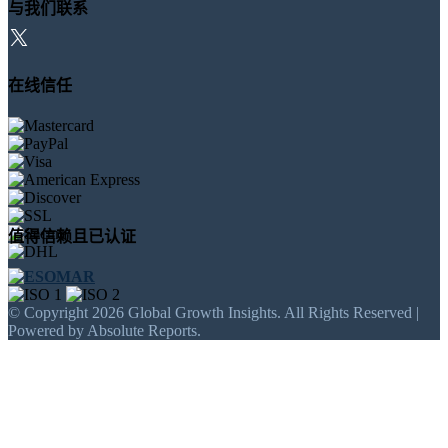
与我们联系
在线信任
值得信赖且已认证
© Copyright 2026 Global Growth Insights. All Rights Reserved |
Powered by Absolute Reports.