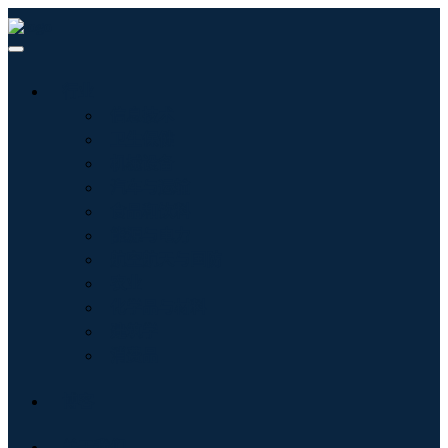
行业
信息技术
卫生保健
机械设备
汽车与运输
食品和饮料
能源与电力
航空航天与国防
农业
化学品与材料
建筑学
消费品
博客
关于我们