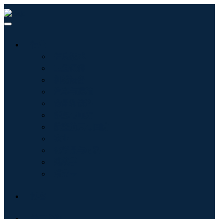
行业
信息技术
卫生保健
机械设备
汽车与运输
食品和饮料
能源与电力
航空航天与国防
农业
化学品与材料
建筑学
消费品
博客
关于我们