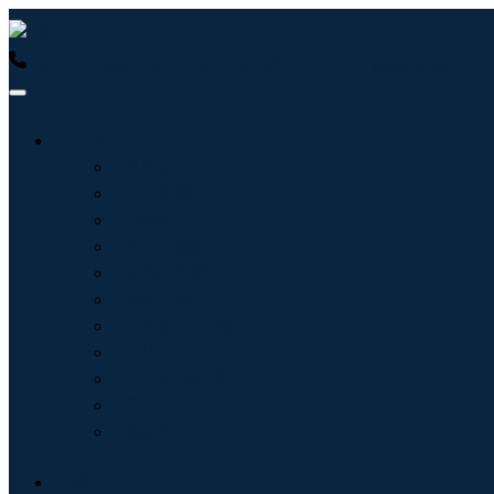
USA : +1 (855) 467-7775 (免费电话)
UK : +44 8085 022397
行业
信息技术
卫生保健
机械设备
汽车与运输
食品和饮料
能源与电力
航空航天与国防
农业
化学品与材料
建筑学
消费品
博客