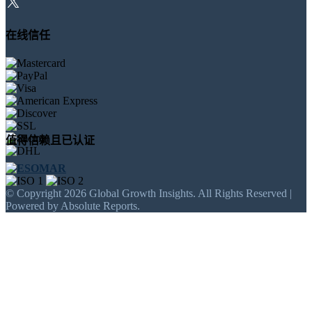
在线信任
值得信赖且已认证
© Copyright 2026 Global Growth Insights. All Rights Reserved |
Powered by Absolute Reports.