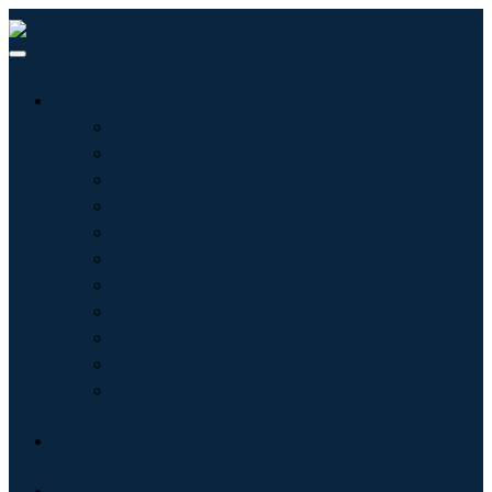
行业
信息技术
卫生保健
机械设备
汽车与运输
食品和饮料
能源与电力
航空航天与国防
农业
化学品与材料
建筑学
消费品
博客
关于我们