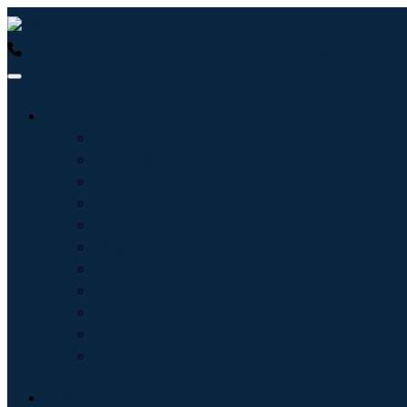
USA : +1 (855) 467-7775 (免费电话)
UK : +44 8085 022397
行业
信息技术
卫生保健
机械设备
汽车与运输
食品和饮料
能源与电力
航空航天与国防
农业
化学品与材料
建筑学
消费品
博客