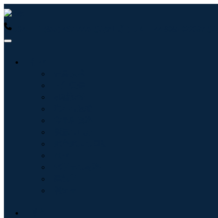
USA : +1 (855) 467-7775 (免费电话)
UK : +44 8085 022397
行业
信息技术
卫生保健
机械设备
汽车与运输
食品和饮料
能源与电力
航空航天与国防
农业
化学品与材料
建筑学
消费品
博客