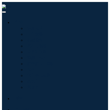
行业
信息技术
卫生保健
机械设备
汽车与运输
食品和饮料
能源与电力
航空航天与国防
农业
化学品与材料
建筑学
消费品
博客
关于我们