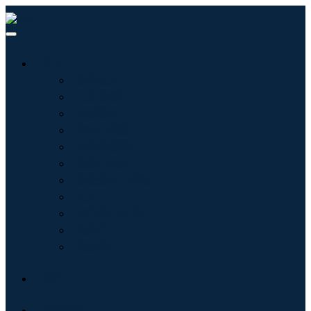
行业
信息技术
卫生保健
机械设备
汽车与运输
食品和饮料
能源与电力
航空航天与国防
农业
化学品与材料
建筑学
消费品
博客
关于我们