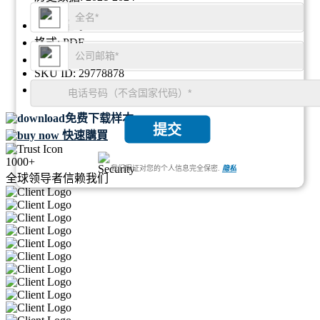
地区:
全球
格式:
PDF
报告ID:
GGI108465
SKU ID:
29778878
页数:
105
免费下载样本
提交
快速購買
1000+
我们保证对您的个人信息完全保密.
隐私
全球领导者信赖我们