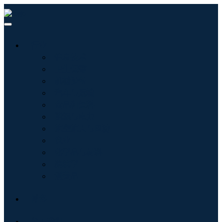
行业
信息技术
卫生保健
机械设备
汽车与运输
食品和饮料
能源与电力
航空航天与国防
农业
化学品与材料
建筑学
消费品
博客
关于我们