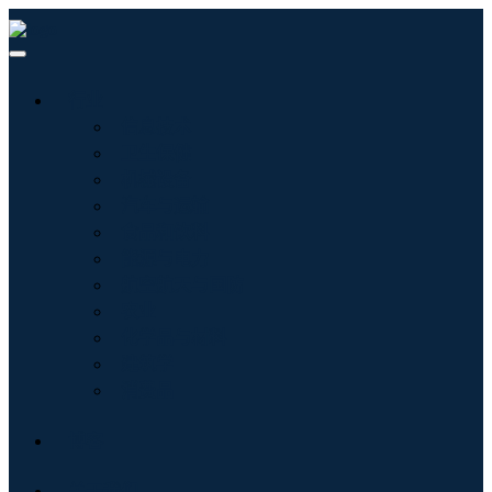
行业
信息技术
卫生保健
机械设备
汽车与运输
食品和饮料
能源与电力
航空航天与国防
农业
化学品与材料
建筑学
消费品
博客
关于我们