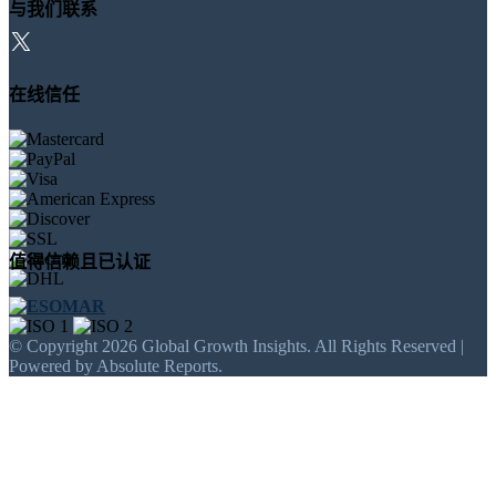
与我们联系
在线信任
值得信赖且已认证
© Copyright 2026 Global Growth Insights. All Rights Reserved |
Powered by Absolute Reports.