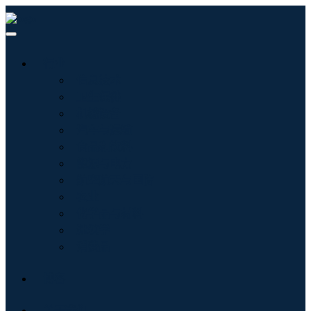
行业
信息技术
卫生保健
机械设备
汽车与运输
食品和饮料
能源与电力
航空航天与国防
农业
化学品与材料
建筑学
消费品
博客
关于我们