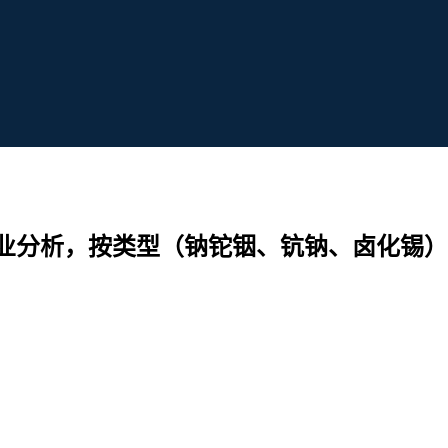
业分析，按类型（钠铊铟、钪钠、卤化锡）