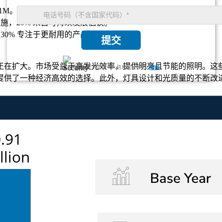
81M。
设施，20% 来自可持续发展倡议。
，30% 专注于更耐用的产品。
提交
正在扩大。市场受益于高发光效率，提供明亮且节能的照明。这
我们保证对您的个人信息完全保密.
隐私
提供了一种经济高效的选择。此外，灯具设计和光质量的不断改