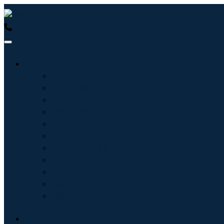
USA : +1 (855) 467-7775 (免费电话)
UK : +44 8085 022397
行业
信息技术
卫生保健
机械设备
汽车与运输
食品和饮料
能源与电力
航空航天与国防
农业
化学品与材料
建筑学
消费品
博客