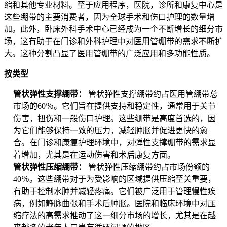
缩和其他专业材料。至于应用程序，医院，诊所和康复中心是
这些绷带的主要消费者，因为全球手术和伤口护理的数量增
加。此外，卧床外科手术中心已经成为一个不断增长的细分市
场，这有助于在门诊和外科护理中对医用管绷带的需求不断扩
大。这种分割凸显了医用管绷带的广泛应用和多功能性质。
按类型
管状弹性支撑绷带：
管状弹性支撑绷带约占医用管绷带总
市场的60％。它们旨在提供支持和稳定性，通常用于关节
伤害，扭伤和一般伤口护理。这些绷带是高度首选的，因
为它们能够保持一致的压力，减轻肿胀并促进更快的愈
合。在门诊和康复护理环境中，对弹性支撑绷带的需求显
着增加，尤其是在运动伤害和术后康复方面。
管状弹性压缩绷带：
管状弹性压缩绷带约占市场份额的
40％。这些绷带对于为受影响的区域提供压缩至关重要，
有助于控制水肿并减轻疼痛。它们被广泛用于管理慢性疾
病，例如静脉曲张和手术后肿胀。医院和临床环境中对压
缩疗法的高需求推动了这一细分市场的增长，尤其是在越