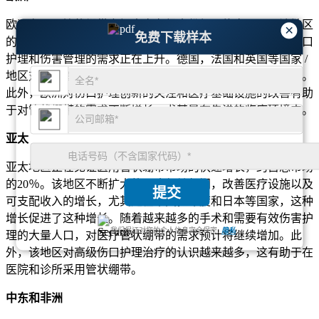
欧洲在医用管状绷带市场中占有很大份额，约占30％。该地区
×
免费下载样本
的增长是由人口老龄化的驱动，在这种情况下，对有效的伤口
护理和伤害管理的需求正在上升。德国，法国和英国等国家 /
地区对医疗管绷带的使用率很高，尤其是在医院和康复中心。
此外，欧洲对伤口护理创新的关注和医疗基础设施的改善有助
于对管状绷带的需求不断增长，尤其是在先进的临床环境中。
亚太
亚太地区正在见证医用管状绷带市场的快速增长，约占总市场
的20％。该地区不断扩大的医疗保健部门，改善医疗设施以及
提交
可支配收入的增长，尤其是在中国，印度和日本等国家，这种
增长促进了这种增长。随着越来越多的手术和需要有效伤害护
我们保证对您的个人信息完全保密.
隐私
理的大量人口，对医疗管状绷带的需求预计将继续增加。此
外，该地区对高级伤口护理治疗的认识越来越多，这有助于在
医院和诊所采用管状绷带。
中东和非洲