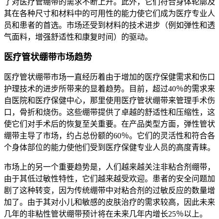
了对医疗管绷带的需求不断上升。此外，它们符合身体轮廓及
其在各种尺寸和材料中的可用性的能力使它们成为医疗专业人
员和患者的首选。市场还受到材料的技术进步（例如弹性和透
气面料，增强舒适性和康复时间）的驱动。
医疗管状绷带市场趋势
医疗管状绷带市场一直经历着由于增加的医疗保健需求和伤口
护理技术的进步所带来的显着趋势。目前，超过40％的需求来
自医院和医疗保健中心，那里使用医疗管状绷带来管理手术伤
口，骨折和烧伤。这些绷带提供了卓越的舒适性和压缩性，这
使它们对手术后的恢复至关重要。在产品类型方面，弹性管状
绷带主导了市场，约占总份额的60％。它们的灵活性和符合各
个身体部位的能力使他们受到医疗保健专业人员的高度青睐。
市场上的另一个重要趋势是，人们越来越关注非粘合剂绷带，
由于其低过敏性特性，它们越来越受欢迎。患者的安全问题加
剧了这种转变，因为传统绷带中对粘合剂的过敏反应的数量增
加了。由于其对小儿和敏感的皮肤治疗的需求较高，因此未来
几年的非粘性管状绷带预计将在未来几年内增长25％以上。