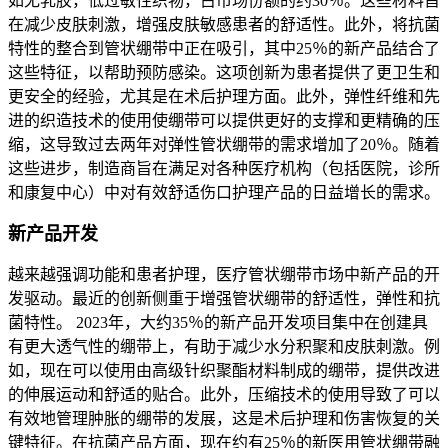
如无乳胶，低过敏性织物，占市场份额的约30％。这些材料旨
在减少皮肤刺激，增强皮肤敏感患者的舒适性。此外，将抗菌
特性的整合到管状绷带中正在吸引，其中25％的新产品结合了
这些特征，以帮助预防感染。这项创新为患者提供了更卫生和
更安全的经验，尤其是在术后护理方面。此外，弹性纤维和先
进的织造技术的使用使绷带可以提供更好的支撑和更精确的压
缩，这导致过去两年对弹性管状绷带的需求增加了20％。随着
这些进步，制造商旨在满足对各种医疗机构（包括医院，诊所
和康复中心）中对有效舒适伤口护理产品的日益增长的需求。
新产品开发
越来越强调功能和患者护理，医疗管状绷带市场中新产品的开
发驱动。最近的创新侧重于增强管状绷带的舒适性，弹性和抗
菌特性。 2023年，大约35％的新产品开发项目集中在创建具
有更大透气性的绷带上，有助于减少水分积聚和皮肤刺激。例
如，现在可以使用由高级针织聚酯材料制成的绷带，提供改进
的伸展运动和舒适的贴合。此外，压缩技术的使用导致了可以
有效地管理肿胀的绷带的发展，这是术后护理和伤害恢复的关
键特征。在抗菌产品方面，现在约有25％的新医用管状绷带融