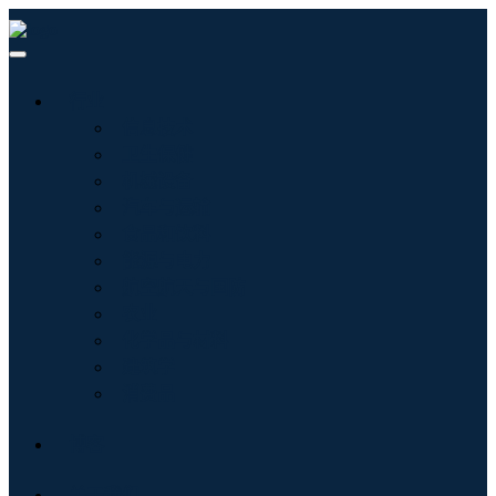
行业
信息技术
卫生保健
机械设备
汽车与运输
食品和饮料
能源与电力
航空航天与国防
农业
化学品与材料
建筑学
消费品
博客
关于我们