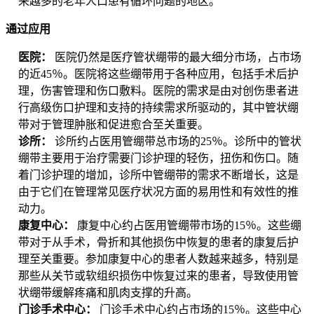
来越多的老年人口患有循环问题的地区。
通过应用
医院：
医院仍然是医疗管状绷带的最大细分市场，占市场
的近45％。医院将这些绷带用于各种应用，包括手术后护
理，伤害管理和伤口敷料。医院的需求是由对创伤患者进
行高级伤口护理和支持的持续需求所驱动的，其中管状绷
带对于管理肿胀和促进愈合至关重要。
诊所：
诊所约占医用管绷带总市场的25％。诊所中的管状
绷带主要用于治疗需要门诊护理的轻伤，扭伤和伤口。随
着门诊护理的增加，诊所中管绷带的需求不断增长，这是
由于它们在管理常见医疗状况方面的易用性和有效性的推
动力。
康复中心：
康复中心约占医用管绷带市场的15％。这些绷
带对于从手术，骨折和其他损伤中恢复的患者的康复后护
理至关重要。参加康复中心的患者人数越来越多，特别是
那些从关节或软组织损伤中恢复过来的患者，导致使用管
状绷带缓解疼痛和肌肉支撑的升高。
门诊手术中心：
门诊手术中心约占市场的15％。这些中心