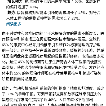
增长动力
- 物理治疗中心的采用率增加了 65%，家庭治疗
的偏好增加了 40%。
趋势
- 康复机构对智能牵引椅的需求增长了 45%，对符合
人体工程学的便携式模型的需求增长了 35%。
阅读更多..
由于对脊柱和颈椎问题的非手术解决方案的需求不断增长，医
疗颈椎牵引椅市场正在见证强大的技术和临床发展。全球约
65% 的康复中心已采用颈椎牵引系统作为标准物理治疗护理
的一部分。这些椅子旨在重新调整颈椎，缓解神经压迫，并减
轻因椎间盘突出或颈椎病引起的慢性颈部疼痛。市场高度多元
化，超过 45% 的制造商专注于生产符合人体工程学的便携式
牵引椅，使患者能够在临床和家庭环境中接受治疗。发达经济
体中约 55% 的物理治疗师现在推荐使用颈椎牵引椅进行姿势
矫正和肌肉骨骼康复。
此外，气动和机械牵引系统的创新提高了精度和舒适度，减少
了 30% 的手动干预。可调节颈部支撑和数字控制牵引压力的
集成使治疗准确性提高了近 40%。人口老龄化不断加剧——
超过 20% 的 60 岁以上成年人患有颈椎僵硬或脊柱退行性问题