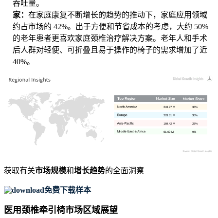
吞吐量。
家：
在家庭康复不断增长的趋势的推动下，家庭应用领域
约占市场的 42%。出于方便和节省成本的考虑，大约 50%
的老年患者更喜欢家庭颈椎治疗解决方案。老年人和手术
后人群对轻便、可折叠且易于操作的椅子的需求增加了近
40%。
243.97 M
36%
203.31 M
30%
169.42 M
25%
61.02 M
9%
获取有关
市场规模
和
增长趋势
的全面洞察
免费下载样本
医用颈椎牵引椅市场区域展望