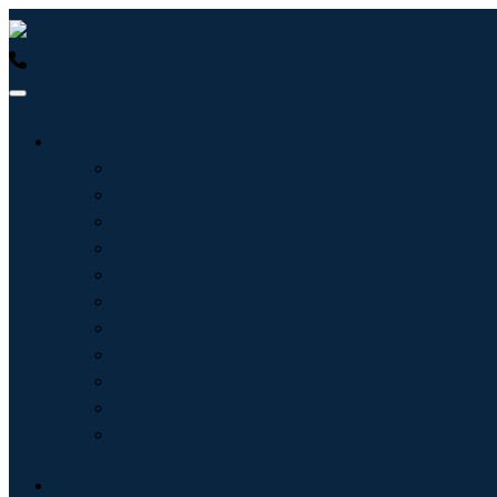
USA : +1 (855) 467-7775 (免费电话)
UK : +44 8085 022397
行业
信息技术
卫生保健
机械设备
汽车与运输
食品和饮料
能源与电力
航空航天与国防
农业
化学品与材料
建筑学
消费品
博客