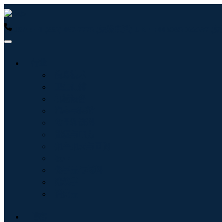
USA : +1 (855) 467-7775 (免费电话)
UK : +44 8085 022397
行业
信息技术
卫生保健
机械设备
汽车与运输
食品和饮料
能源与电力
航空航天与国防
农业
化学品与材料
建筑学
消费品
博客