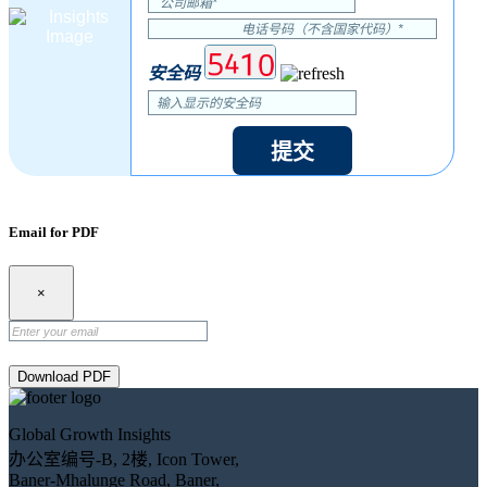
安全码
提交
Email for PDF
×
Download PDF
Global Growth Insights
办公室编号-B, 2楼, Icon Tower,
Baner-Mhalunge Road, Baner,