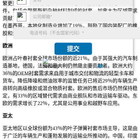
繁更换衬套。在美国，超过35％的新车融合了升级的悬架组
件，包括由聚氨酯和杂种材料制成的衬套。加拿大为区域需求
贡献了约7％，并在其扩大的采矿和林业车辆领域的支持下。
在墨西哥，本地化制造业增加了19％，鼓励了国内装配厂的橡
胶和金属衬套的区域采购。
欧洲
提交
欧洲占叶春衬套全球市场份额的近21％。由于其强大的汽车制
造基地，德国，法国和意大利仍然是主要贡献者。欧洲大约
我们保证对您的个人信息完全保密.
隐私
36％的OEM衬套需求来自用于城市交付和物流的轻型卡车和
货车。降低降噪和燃油效率的监管任务已将近29％的车辆生产
商转向高级橡胶或混合物质衬套。欧洲的售后市场仍然保持稳
定，有33％的区域替代需求由商业舰队和市政运输车驱动。东
欧的需求增长了22％，尤其是公用事业和越野车应用。
亚太
亚太地区以全球份额为43％的叶子弹簧衬套市场主导，这是由
于广泛的车辆生产和蓬勃发展的运输业所推动的。中国，印度