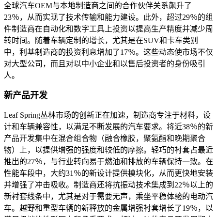
全球汽车OEM与本地制造商之间的合作伙伴关系飙升了
23％，从而实现了技术传输和能力建设。此外，超过29％的组
件制造商在自动化和数字工具上投资以提高生产精度并减少周
转时间。随着车辆定制的增长，尤其是在SUV和卡车类别
中，利基制造商的投资利息增加了17％。这些动态使市场不仅
对大型公司，而且对以中小企业和以售后投资者的身份吸引
人。
新产品开发
Leaf Spring丛林市场的创新正在加速，制造商专注于材料，设
计和车辆兼容性，以满足不断发展的汽车要求。将近38％的新
产品开发集中在混合组合物（融合橡胶，聚氨酯和晚期聚合
物）上，以提供增强的强度和较低的摩擦。轻巧的衬套占最近
推出的27％，与行业转向易于燃油和排放的车辆保持一致。在
性能车段中，大约31％的新设计提供模块化，从而更快地安装
并增强了冲击吸收。制造商还将抗振动技术集成到22％以上的
新衬套线条中，尤其是对于需要无声，乘坐平稳体验的电动汽
车。越野和重型车辆的新释放的金属增强衬套增长了19％，以