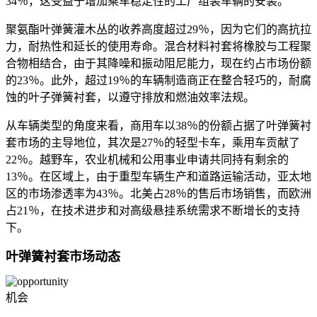
34％，这受益于增加乘车稳定性的工厂组装车辆的安装。
聚氨酯叶弹簧灌木丛的收养高度超过29％，因为它们的高抗拉
力，耐热性和延长的使用寿命。混合材料衬套将橡胶与工程聚
合物相结合，由于其降噪和振动阻尼能力，现在约占市场份额
的23％。此外，超过19％的车辆制造商正在整合轻巧的，耐腐
蚀的叶子弹簧衬套，以遵守排放和燃油效率法规。
从车辆类型的角度来看，商用车以38％的份额占据了叶弹簧衬
套市场的主导地位，其次是27％的轻型卡车，乘用车贡献了
22％。越野车，农业机械和公用事业申请共同持有剩余的
13％。在区域上，由于重型车辆生产和道路运输活动，亚太地
区的市场渗透率为43％。北美占28％的售后市场销售，而欧洲
占21％，在技术进步和对高级悬挂系统需求不断增长的支持
下。
叶弹簧衬套市场动态
机会