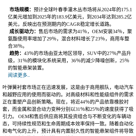
市场规模：
预计全球叶春季灌木丛市场将从2024年的175.1
亿美元增加到2025年的183.9亿美元，到2034年达到285.2亿
美元，反映出在预测期内的CAGR稳定增长道路。
成长驱动力：
售后市场的需求为41％，OEM安装34％，聚
氨酯使用率增加了29％，混合材料增长了23％，商用车整
合38％。
趋势：
43％的市场由亚太地区领导，SUV中的27％产品升
级，31％的模块化系统采用，36％的减少降噪创新，25％
的智能悬架装置。
阅读更多..
叶弹簧衬套市场正在迅速发展，这是由于商用舰队，电动汽车
和越野应用的使用而驱动的。对高级材料和性能级组件的需求
正在重塑产品创新策略。现在，将近44％的产品依靠橡胶衬
套，而金属和混合动力变种分别以31％和25％的速度获得了吸
引力。 OEM和售后供应商将其投资组合与不断变化的车辆动
态，可持续性规范和生命周期成本效率保持一致。随着自动化
和电气化的上升，预计具有内置耐久性的智能悬架组件将导致