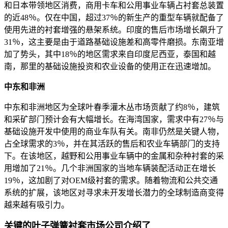
和日本带领地区消费，商用卡车和公用事业车辆占衬套总装置
的近48％。仅在中国，超过37％的新生产的重型车辆就配备了
使用先进的衬套增强的悬架系统。印度的售后市场增长飙升了
31％，这主要是由于道路基础设施差和高零件磨损。东南亚增
加了势头，其中18％的地区需求来自印度尼西亚，泰国和越
南，那里的基础设施投资和农业设备的使用正在迅速增加。
中东和非洲
中东和非洲地区为全球叶春季灌木丛市场贡献了约8％，建筑
和采矿部门预计会有大幅增长。在海湾国家，需求中有27％与
基础设施开发中使用的商业车队有关。南非仍然是关键人物，
占全球需求的3％，并在其活跃的售后和农业车辆部门的支持
下。在该地区，越野和公用事业车辆中的金属和杂种衬套的采
用增加了21％。几个非洲国家的当地车辆装配活动正在增长
19％，这加剧了对OEM级衬套的需求。随着物流和公共交通
系统的扩展，该地区对寻求未开发增长潜力的全球制造商变得
越来越有吸引力。
关键的叶子弹簧衬套市场公司介绍了