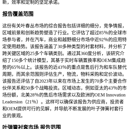
新，效率和定制的坚定承诺。
报告覆盖范围
这份有关叶春丛市场的综合报告包括详细的细分，竞争情报，
区域前景和创新趋势塑造了行业。它评估了超过85％的全球市
场参与者，并在汽车，商业和越野细分市场中近92％的应用特
定使用趋势。该报告涵盖了30多种类型的衬套材料，并分析了
跨关键区域的25多个车辆类别。通过其360度分析，该研究介
绍了150多个统计模型，其基于实时车辆置换率和OEM集成趋
势的65％以上。该报告的近43％的重点是售后行为和车队替代
周期，而其余范围则评估生产，物流，物料采购和定价波动。
该报告还评估了自2023年以来在市场上发生的70多个主要合作
伙伴关系和50多个战略投资。区域动态，例如亚太的43％的市
场份额，北美28％的售后市场需求以及欧洲的OEM Innovation
Leadersion（21％）。这样可以确保该报告为供应商，投资者
和OEM提供可行的见解，并导航不断发展的叶子弹簧衬套行
业的景观。
叶弹簧衬套市场 报告范围