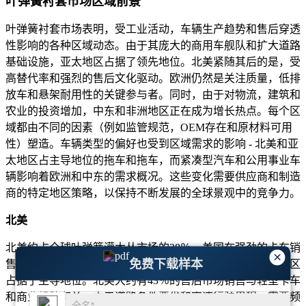
叶弹簧衬套市场区域前景
叶弹簧衬套市场表明，受工业活动，车辆生产趋势和售后穿透
性影响的各种区域动态。由于其庞大的商用车舰队和扩大道路
基础设施，亚太地区占据了领先地位。北美紧随其后的是，受
高替代率和强烈的售后文化驱动。欧洲仍然是关注质量，低排
放车和悬架耐用性的关键参与者。同时，由于对物流，建筑和
农业的投资增加，中东和非洲地区正在成为增长热点。每个区
域都由不同的因素（例如监管规范，OEM存在和原材料可用
性）塑造。车辆类型的偏好也受到区域需求的影响 - 北美和亚
太地区占主导地位的拖车和拖车，而紧凑型汽车和公用事业车
辆影响着欧洲和中东的需求概况。这些变化需要供应商和制造
商的特定地区策略，以保持不断发展的全球景观中的竞争力。
北美
北美约占全球叶弹簧灌木丛市场的28％。美国在强劲的卡车销
×
免费下载样本
售以及对物流和长途运输方面的极大依赖的驱动下，在该地区
占据了主导地位。北美大约有43％的售后市场销售与轻型卡车
和商业舰队有关，由于道路条件恶劣和高速行驶里程，需要频