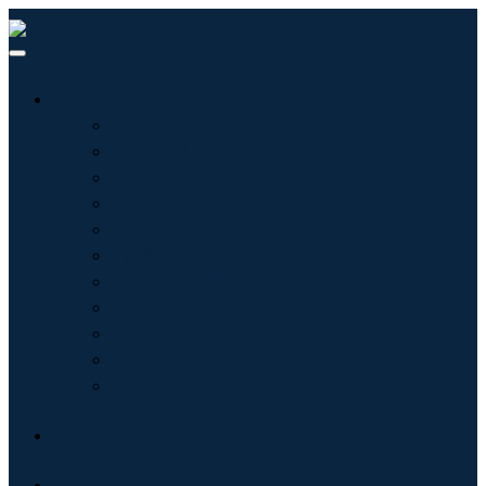
行业
信息技术
卫生保健
机械设备
汽车与运输
食品和饮料
能源与电力
航空航天与国防
农业
化学品与材料
建筑学
消费品
博客
关于我们