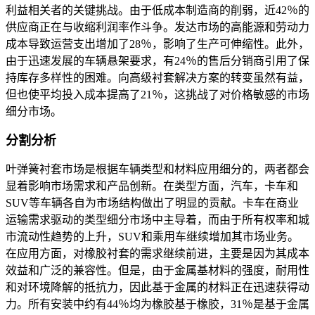
利益相关者的关键挑战。由于低成本制造商的削弱，近42％的
供应商正在与收缩利润率作斗争。发达市场的高能源和劳动力
成本导致运营支出增加了28％，影响了生产可伸缩性。此外，
由于迅速发展的车辆悬架要求，有24％的售后分销商引用了保
持库存多样性的困难。向高级衬套解决方案的转变虽然有益，
但也使平均投入成本提高了21％，这挑战了对价格敏感的市场
细分市场。
分割分析
叶弹簧衬套市场是根据车辆类型和材料应用细分的，两者都会
显着影响市场需求和产品创新。在类型方面，汽车，卡车和
SUV等车辆各自为市场结构做出了明显的贡献。卡车在商业
运输需求驱动的类型细分市场中主导着，而由于所有权率和城
市流动性趋势的上升，SUV和乘用车继续增加其市场业务。
在应用方面，对橡胶衬套的需求继续前进，主要是因为其成本
效益和广泛的兼容性。但是，由于金属基材料的强度，耐用性
和对环境降解的抵抗力，因此基于金属的材料正在迅速获得动
力。所有安装中约有44％均为橡胶基于橡胶，31％是基于金属