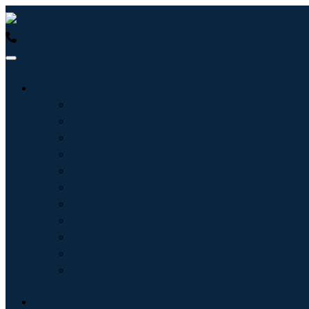
USA : +1 (855) 467-7775 (免费电话)
UK : +44 8085 022397
行业
信息技术
卫生保健
机械设备
汽车与运输
食品和饮料
能源与电力
航空航天与国防
农业
化学品与材料
建筑学
消费品
博客