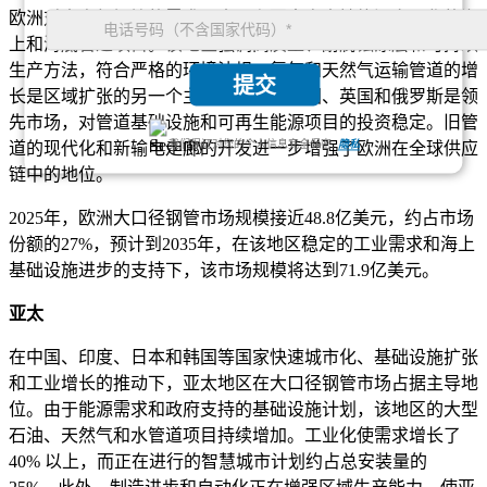
欧洲对大直径钢管的需求巨大，主要来自支持能源多元化的海
上和海底管道项目。该地区强调高质量、耐腐蚀涂层和可持续
生产方法，符合严格的环境法规。氢气和天然气运输管道的增
提交
长是区域扩张的另一个主要贡献者。德国、英国和俄罗斯是领
先市场，对管道基础设施和可再生能源项目的投资稳定。旧管
我们保证对您的个人信息完全保密.
隐私
道的现代化和新输电走廊的开发进一步增强了欧洲在全球供应
链中的地位。
2025年，欧洲大口径钢管市场规模接近48.8亿美元，约占市场
份额的27%，预计到2035年，在该地区稳定的工业需求和海上
基础设施进步的支持下，该市场规模将达到71.9亿美元。
亚太
在中国、印度、日本和韩国等国家快速城市化、基础设施扩张
和工业增长的推动下，亚太地区在大口径钢管市场占据主导地
位。由于能源需求和政府支持的基础设施计划，该地区的大型
石油、天然气和水管道项目持续增加。工业化使需求增长了
40% 以上，而正在进行的智慧城市计划约占总安装量的