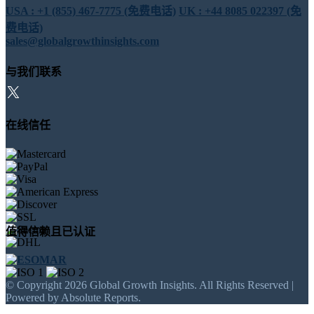
USA : +1 (855) 467-7775 (免费电话)
UK : +44 8085 022397 (免
费电话)
sales@globalgrowthinsights.com
与我们联系
在线信任
值得信赖且已认证
© Copyright 2026 Global Growth Insights. All Rights Reserved |
Powered by Absolute Reports.