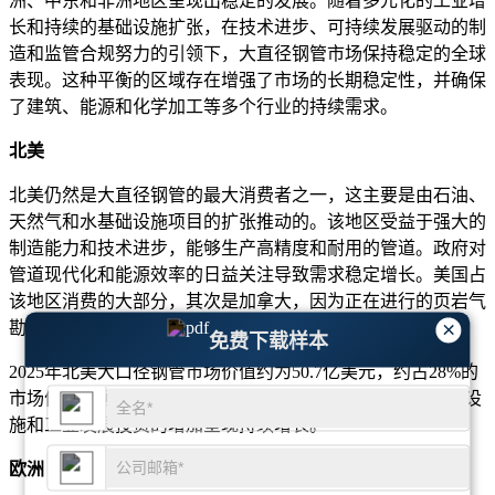
洲、中东和非洲地区呈现出稳定的发展。随着多元化的工业增
长和持续的基础设施扩张，在技术进步、可持续发展驱动的制
造和监管合规努力的引领下，大直径钢管市场保持稳定的全球
表现。这种平衡的区域存在增强了市场的长期稳定性，并确保
了建筑、能源和化学加工等多个行业的持续需求。
北美
北美仍然是大直径钢管的最大消费者之一，这主要是由石油、
天然气和水基础设施项目的扩张推动的。该地区受益于强大的
制造能力和技术进步，能够生产高精度和耐用的管道。政府对
管道现代化和能源效率的日益关注导致需求稳定增长。美国占
该地区消费的大部分，其次是加拿大，因为正在进行的页岩气
×
勘探、公用设施升级和管道更换项目加强了能源分配网络。
免费下载样本
2025年北美大口径钢管市场价值约为50.7亿美元，约占28%的
市场份额，预计到2035年将达到76.4亿美元，通过能源基础设
施和工业发展投资的增加呈现持续增长。
欧洲