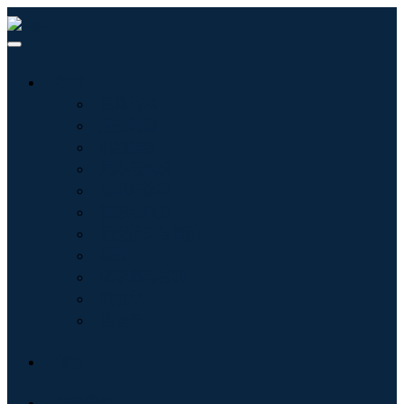
行业
信息技术
卫生保健
机械设备
汽车与运输
食品和饮料
能源与电力
航空航天与国防
农业
化学品与材料
建筑学
消费品
博客
关于我们