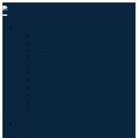
行业
信息技术
卫生保健
机械设备
汽车与运输
食品和饮料
能源与电力
航空航天与国防
农业
化学品与材料
建筑学
消费品
博客
关于我们