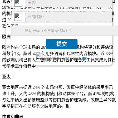
北美以超过 36% 的份额引领全球 K-12 软件市场。该地区超过
58% 的学校使用集中式平台进行出勤和课程控制。大约 44%
的机构部署了与伤口愈合护理报告系统集成的 LMS 工具。超
过 39% 的学校现在优先考虑可提供学生健康和福祉可见性的
软件工具。
欧洲
提交
欧洲约占全球市场的 28%，其中 51% 的机构将评分和评估流
程数字化。超过 42% 使用多语言和包容性内容模块。近 33%
我们保证对您的个人信息完全保密.
隐私
的欧洲机构已将人工智能和伤口愈合护理合规工具集成到其日
常学术工作流程中。
亚太
亚太地区占据近 24% 的市场份额，发展中经济体的采用率迅
速上升。大约 46% 的机构使用移动优先平台，而 41% 的机构
专注于纳入出勤健康监测等伤口愈合护理功能。政府主导的数
字举措正在推动服务欠缺地区的扩张。
中东和非洲