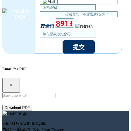
安全码
提交
Email for PDF
×
Download PDF
Global Growth Insights
办公室编号-B, 2楼, Icon Tower,