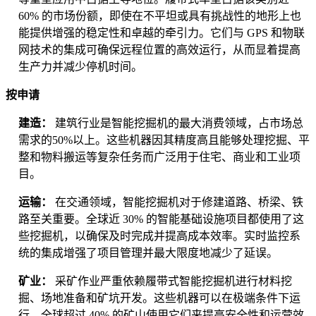
60% 的市场份额，即使在不平坦或具有挑战性的地形上也
能提供增强的稳定性和卓越的牵引力。它们与 GPS 和物联
网技术的集成可确保远程位置的高效运行，从而显着提高
生产力并减少停机时间。
按申请
建造：
建筑行业是智能挖掘机的最大消费领域，占市场总
需求的50%以上。这些机器因其精度高且能够处理挖掘、平
整和物料搬运等复杂任务而广泛用于住宅、商业和工业项
目。
运输：
在交通领域，智能挖掘机对于修建道路、桥梁、铁
路至关重要。全球近 30% 的智能基础设施项目都使用了这
些挖掘机，以确保及时完成并提高成本效率。实时监控系
统的集成增强了项目管理并最大限度地减少了延误。
矿业：
采矿作业严重依赖履带式智能挖掘机进行材料挖
掘、场地准备和矿坑开发。这些机器可以在极端条件下运
行，全球超过 40% 的矿山使用它们来提高安全性和运营效