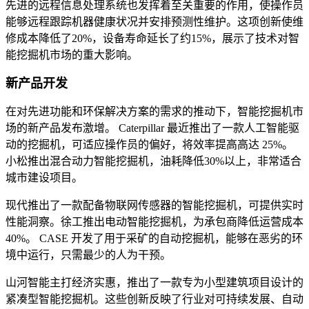
先进的远程信息处理系统也发挥着至关重要的作用，使操作员
能够远程跟踪机器健康状况并安排预测性维护。这项创新使维
修成本降低了20%，设备寿命延长了约15%，展示了技术对智
能挖掘机市场的重大影响。
新产品开发
在对先进功能和环保解决方案的需求的推动下，智能挖掘机市
场的新产品发布激增。 Caterpillar 最近推出了一款人工智能驱
动的挖掘机，可适应操作员的偏好，将效率提高高达 25%。
小松推出混合动力智能挖掘机，油耗降低30%以上，非常适合
城市建设项目。
现代推出了一款配备物联网传感器的智能挖掘机，可提供实时
性能洞察。徐工推出电动智能挖掘机，为承包商降低运营成本
40%。 CASE 开发了用于采矿的自动挖掘机，能够在恶劣的环
境中运行，只需最少的人为干预。
山河智能主打经济实惠，推出了一款专为小型建筑项目设计的
紧凑型智能挖掘机。这些创新反映了行业对可持续发展、自动