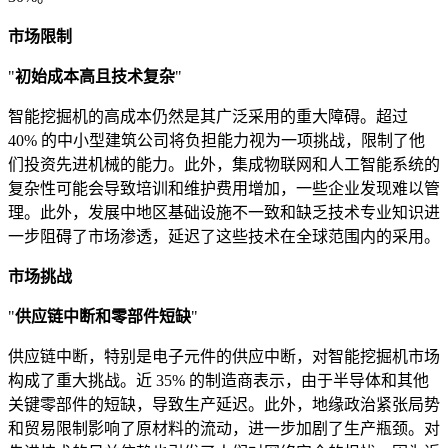
市场限制
"
初始成本高且技术复杂
"
智能挖掘机的高成本仍然是其广泛采用的重大障碍。超过
40% 的中小型建筑公司将负担能力视为一项挑战，限制了他
们投资先进机械的能力。此外，集成物联网和人工智能系统的
复杂性可能会导致培训和维护费用增加，一些企业发现难以管
理。此外，发展中地区基础设施不一致和缺乏技术专业知识进
一步阻碍了市场渗透，延迟了这些技术在全球范围内的采用。
市场挑战
"
供应链中断和零部件短缺
"
供应链中断，特别是电子元件的供应中断，对智能挖掘机市场
构成了重大挑战。近 35% 的制造商表示，由于半导体和其他
关键零部件的短缺，导致生产延迟。此外，地缘政治紧张局势
和贸易限制影响了原材料的流动，进一步加剧了生产瓶颈。对