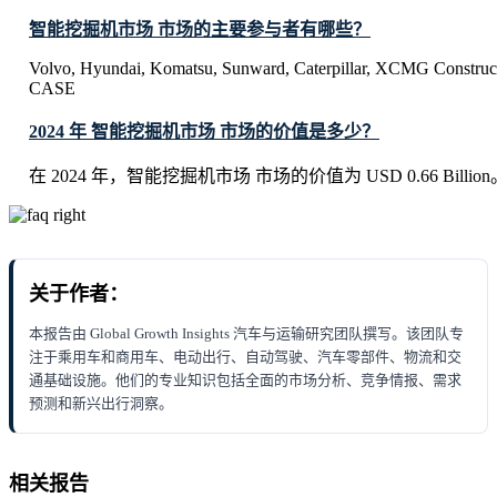
智能挖掘机市场 市场的主要参与者有哪些？
Volvo, Hyundai, Komatsu, Sunward, Caterpillar, XCMG Construc
CASE
2024 年 智能挖掘机市场 市场的价值是多少？
在 2024 年，智能挖掘机市场 市场的价值为 USD 0.66 Billion
关于作者：
本报告由 Global Growth Insights 汽车与运输研究团队撰写。该团队专
注于乘用车和商用车、电动出行、自动驾驶、汽车零部件、物流和交
通基础设施。他们的专业知识包括全面的市场分析、竞争情报、需求
预测和新兴出行洞察。
相关报告