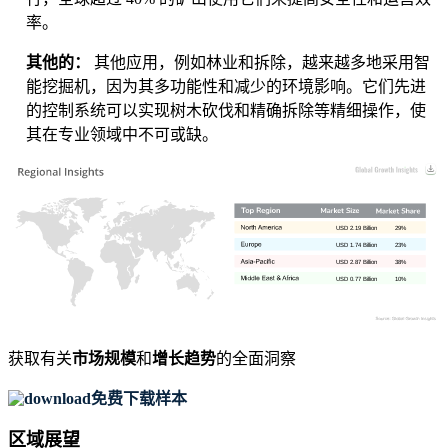
率。
其他的：
其他应用，例如林业和拆除，越来越多地采用智
能挖掘机，因为其多功能性和减少的环境影响。它们先进
的控制系统可以实现树木砍伐和精确拆除等精细操作，使
其在专业领域中不可或缺。
USD 2.19 Billion
29%
USD 1.74 Billion
23%
USD 2.87 Billion
38%
USD 0.77 Billion
10%
获取有关
市场规模
和
增长趋势
的全面洞察
免费下载样本
区域展望