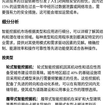
先进技术的日益依赖也引发了人们对网络安全的担忧，因为近
15% 的运营商在过去一年中经历过数据泄露或网络攻击，需
要强有力的安全措施，这可能会增加运营成本。
细分分析
智能挖掘机市场根据类型和应用进行细分，可以详细了解其结
构和潜在增长领域。每种类型和应用程序类别都满足特定的行
业需求，提供对其使用模式和需求驱动因素的见解。精确控
制、能源效率和操作可靠性等先进功能使其适合各种操作。
按类型
轮式智能挖掘机：
轮式智能挖掘机因其机动性和适应性而
备受城市建设项目青睐。城市地区超过 40% 的基础设施项
目采用轮式模型来执行需要频繁搬迁的任务。这些挖掘机
配备了先进的转向和自动化系统，可以在有限的空间内无
缝导航，使其成为道路建设和公用事业工作的理想选择。
履带式智能挖掘机：
履带式智能挖掘机在采矿和大型建筑
等重型应用中占据主导地位。履带式车型占据该类别近