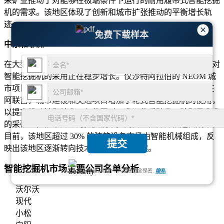
采矿业推动了对能够在极端条件下运行的耐用履带式智能挖掘
机的需求。该地区体现了创新和城市扩张推动的平衡增长轨
迹。
×
免费下载样本
中东和非洲
在大型基础设施项目和采矿活动的推动下，中东和非洲地区对
智能挖掘机的采用正在稳步增长。仅沙特阿拉伯的 NEOM 城
市项目就带动了人工智能挖掘机的需求增长了 25% 以上。在
阿联酋，城市建设和交通项目增加了轮式智能挖掘机的使用，
以提高机动性和效率。与此同时，非洲的采矿业，特别是南非
的采矿业，依靠先进的挖掘机来提高安全性并降低运营成本。
目前，该地区超过 30% 的建筑设备市场由智能机械组成，反
提交
映出该地区逐渐转向技术驱动的解决方案。
智能挖掘机市场主要公司名单分析
我们保证对您的个人信息完全保密.
隐私
沃尔沃
现代
小松