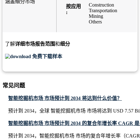
涵盖细分市场
Construction
按应用
Transportation
:
Mining
Others
了解
详细市场报告范围
和
细分
免费下载样本
常见问题
智能挖掘机市场 市场预计到 2034 将达到什么价值？
预计到 2034，全球 智能挖掘机市场 市场将达到 USD 7.57 Bill
智能挖掘机市场 市场预计到 2034 的复合年增长率 CAGR 
预计到 2034，智能挖掘机市场 市场的复合年增长率（CAGR）