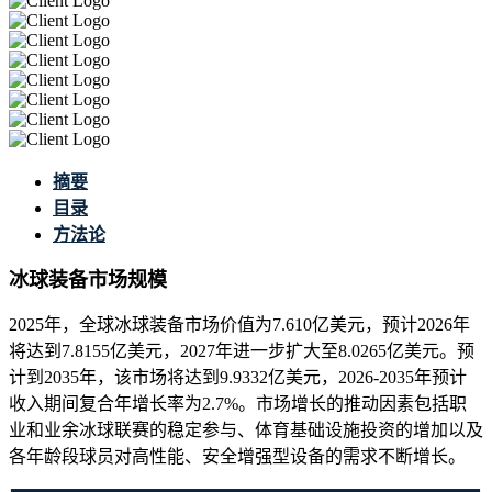
摘要
目录
方法论
冰球装备市场规模
2025年，全球冰球装备市场价值为7.610亿美元，预计2026年
将达到7.8155亿美元，2027年进一步扩大至8.0265亿美元。预
计到2035年，该市场将达到9.9332亿美元，2026-2035年预计
收入期间复合年增长率为2.7%。市场增长的推动因素包括职
业和业余冰球联赛的稳定参与、体育基础设施投资的增加以及
各年龄段球员对高性能、安全增强型设备的需求不断增长。