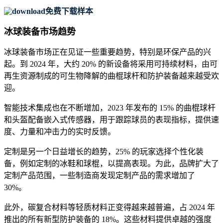
免费下载样本
冰球装备市场趋势
冰球装备市场正在见证一些重要趋势，特别是环保产品的兴
起。到 2024 年，大约 20% 的新设备将采用可持续材料，由可
再生资源制成的可生物降解的曲棍球杆和防护装备越来越受欢
迎。
智能技术集成也在不断增加，2023 年发布的 15% 的曲棍球杆
和头盔配备嵌入式传感器，用于跟踪球员的表现指标，提供速
度、力量和冲击力的实时反馈。
定制是另一个日益增长的趋势，25% 的玩家选择个性化装
备，例如定制的冰鞋和球棍，以提高表现。为此，品牌扩大了
定制产品范围，一些制造商发现定制产品的需求增加了
30%。
此外，碳复合材料等轻质材料正变得越来越普遍，占 2024 年
推出的所有新型防护装备的 18%。这些材料提供卓越的强度