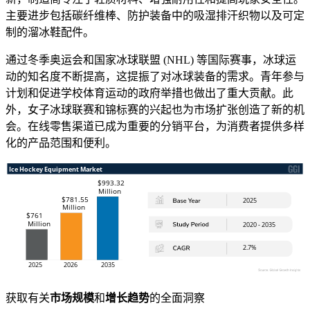
主要进步包括碳纤维棒、防护装备中的吸湿排汗织物以及可定
制的溜冰鞋配件。
通过冬季奥运会和国家冰球联盟 (NHL) 等国际赛事，冰球运
动的知名度不断提高，这提振了对冰球装备的需求。青年参与
计划和促进学校体育运动的政府举措也做出了重大贡献。此
外，女子冰球联赛和锦标赛的兴起也为市场扩张创造了新的机
会。在线零售渠道已成为重要的分销平台，为消费者提供多样
化的产品范围和便利。
获取有关
市场规模
和
增长趋势
的全面洞察