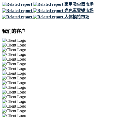
家用吸尘器市场
光色素雪镜市场
人体模特市场
我们的客户