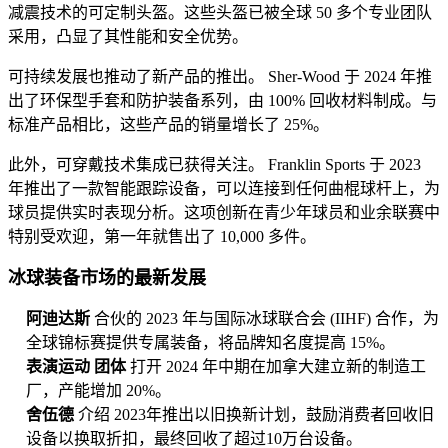
减震技术的可定制头盔。这些头盔已被全球 50 多个专业团队
采用，凸显了其性能和安全优势。
可持续发展也推动了新产品的推出。 Sher-Wood 于 2024 年推
出了环保型手套和防护装备系列，由 100% 回收材料制成。与
标准产品相比，这些产品的销量增长了 25%。
此外，可穿戴技术集成已获得关注。 Franklin Sports 于 2023
年推出了一款智能跟踪设备，可以连接到任何曲棍球杆上，为
球员提供实时表现分析。这项创新在青少年球员和业余联赛中
特别受欢迎，第一年就售出了 10,000 多件。
冰球装备市场的最新发展
阿迪达斯
合伙的
2023 年与国际冰球联合会 (IIHF) 合作，为
全球锦标赛提供专属装备，将品牌知名度提高 15%。
表演运动
团体
打开
2024 年中期在加拿大建立新的制造工
厂，产能增加 20%。
舍伍德
介绍
2023年推出以旧换新计划，鼓励消费者回收旧
设备以换取折扣，最终回收了超过10万台设备。