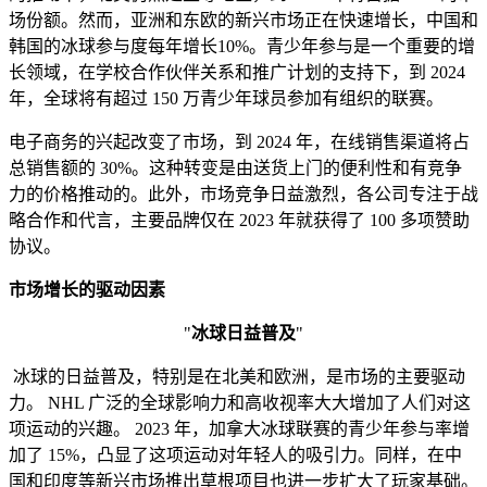
场份额。然而，亚洲和东欧的新兴市场正在快速增长，中国和
韩国的冰球参与度每年增长10%。青少年参与是一个重要的增
长领域，在学校合作伙伴关系和推广计划的支持下，到 2024
年，全球将有超过 150 万青少年球员参加有组织的联赛。
电子商务的兴起改变了市场，到 2024 年，在线销售渠道将占
总销售额的 30%。这种转变是由送货上门的便利性和有竞争
力的价格推动的。此外，市场竞争日益激烈，各公司专注于战
略合作和代言，主要品牌仅在 2023 年就获得了 100 多项赞助
协议。
市场增长的驱动因素
"
冰球日益普及
"
冰球的日益普及，特别是在北美和欧洲，是市场的主要驱动
力。 NHL 广泛的全球影响力和高收视率大大增加了人们对这
项运动的兴趣。 2023 年，加拿大冰球联赛的青少年参与率增
加了 15%，凸显了这项运动对年轻人的吸引力。同样，在中
国和印度等新兴市场推出草根项目也进一步扩大了玩家基础。