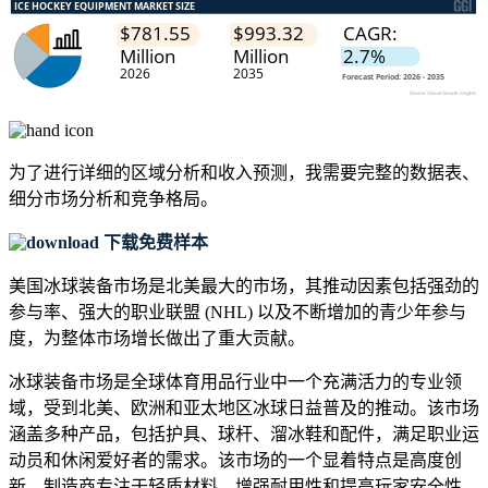
为了进行详细的区域分析和收入预测，我需要
完整的数据表、
细分市场分析和竞争格局
。
下载免费样本
美国冰球装备市场是北美最大的市场，其推动因素包括强劲的
参与率、强大的职业联盟 (NHL) 以及不断增加的青少年参与
度，为整体市场增长做出了重大贡献。
冰球装备市场是全球体育用品行业中一个充满活力的专业领
域，受到北美、欧洲和亚太地区冰球日益普及的推动。该市场
涵盖多种产品，包括护具、球杆、溜冰鞋和配件，满足职业运
动员和休闲爱好者的需求。该市场的一个显着特点是高度创
新，制造商专注于轻质材料、增强耐用性和提高玩家安全性。