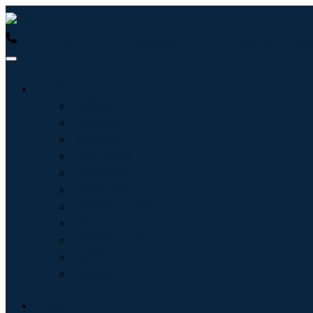
USA : +1 (855) 467-7775 (免费电话)
UK : +44 8085 022397
行业
信息技术
卫生保健
机械设备
汽车与运输
食品和饮料
能源与电力
航空航天与国防
农业
化学品与材料
建筑学
消费品
博客