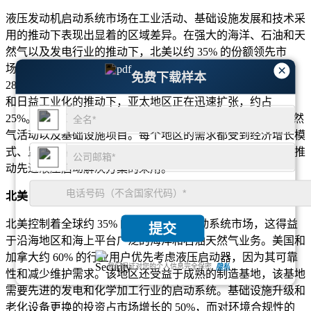
液压发动机启动系统市场在工业活动、基础设施发展和技术采
用的推动下表现出显着的区域差异。在强大的海洋、石油和天
然气以及发电行业的推动下，北美以约 35% 的份额领先市
场。得益于强劲的制造业和化学工业的支持，欧洲占据约
×
免费下载样本
28% 的市场份额。在中国和印度等国家不断增长的采矿作业
和日益工业化的推动下，亚太地区正在迅速扩张，约占
25%。中东和非洲地区贡献接近 12%，主要归功于石油和天然
气活动以及基础设施项目。每个地区的需求都受到经济增长模
式、监管框架和重型机械投资的影响，从而塑造市场动态并推
动先进液压启动解决方案的采用。
北美
北美控制着全球约 35% 的液压发动机启动系统市场，这得益
提交
于沿海地区和海上平台广泛的海洋和石油天然气业务。美国和
加拿大约 60% 的行业用户优先考虑液压启动器，因为其可靠
我们保证对您的个人信息完全保密.
隐私
性和减少维护需求。该地区还受益于成熟的制造基地，该基地
需要先进的发电和化学加工行业的启动系统。基础设施升级和
老化设备更换的投资占市场增长的 50%，而对环境合规性的