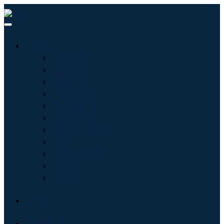
行业
信息技术
卫生保健
机械设备
汽车与运输
食品和饮料
能源与电力
航空航天与国防
农业
化学品与材料
建筑学
消费品
博客
关于我们