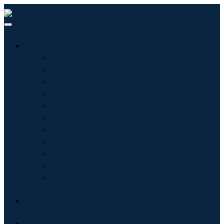
行业
信息技术
卫生保健
机械设备
汽车与运输
食品和饮料
能源与电力
航空航天与国防
农业
化学品与材料
建筑学
消费品
博客
关于我们