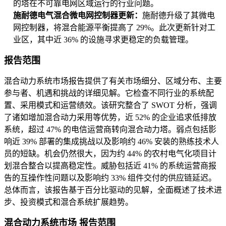
的塔在不可靠电网区域运行的行业问题。
施耐德电气混合微电网控制器更新：
施耐德升级了其微电
网控制器，将混合能源平衡提高了 29%。此次更新针对工
业区，其中近 36% 的设施寻求更稳定的负载管理。
报告范围
混合动力系统市场报告提供了有关市场细分、区域分布、主要
参与者、机遇和挑战的详细见解。它检查不同行业的系统配
置、采用模式和运营绩效。该研究整合了 SWOT 分析，强调
了诸如增加混合动力采用等优势，近 52% 的企业追求低排放
系统，超过 47% 的电信运营商转向混合动力塔。弱点包括影
响近 39% 部署的集成挑战以及影响约 46% 安装的熟练技术人
员的短缺。机会仍然很大，因为约 44% 的农村电气化项目计
划混合整合以提高稳定性。威胁包括近 41% 的系统运营商报
告的互操作性问题以及影响约 33% 组件交付的供应链延迟。
总体而言，该报告基于百分比驱动的见解，全面概述了技术进
步、投资模式和混合系统扩展趋势。
混合动力系统市场 报告范围