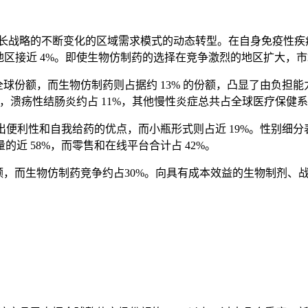
影响增长战略的不断变化的区域需求模式的动态转型。在自身免疫性
左右，亚太地区接近 4%。即使生物仿制药的选择在竞争激烈的地区扩
7% 的全球份额，而生物仿制药则占据约 13% 的份额，凸显了由
5%，溃疡性结肠炎约占 11%，其他慢性炎症总共占全球医疗保健系
便利性和自我给药的优点，而小瓶形式则占近 19%。性别细分表
近 58%，而零售和在线平台合计占 42%。
，而生物仿制药竞争约占30%。向具有成本效益的生物制剂、战略性