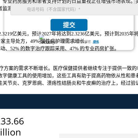
、专业药房服务和患者支持计划的日益重视正在增强市场表现。
者监测系统以及更广泛的生物疗法保险范围正在帮助维持该市场
提交
2.3219亿美元，预计2027年将达到2.3236亿美元，预计到2035
 专家主导处方，49% 慢性病护理需求增长。
我们保证对您的个人信息完全保密.
隐私
活动、52% 的数字治疗跟踪采用、47% 的专业药房扩张。
有效治疗方案的需求不断增长。医疗保健提供者继续专注于提供一致
数字健康工具的使用增加，这些工具有助于提高药物依从性和患
性关节炎、克罗恩病、溃疡性结肠炎和牛皮癣的治疗上，经过验