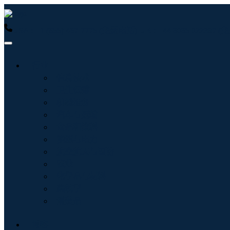
USA : +1 (855) 467-7775 (免费电话)
UK : +44 8085 022397
行业
信息技术
卫生保健
机械设备
汽车与运输
食品和饮料
能源与电力
航空航天与国防
农业
化学品与材料
建筑学
消费品
博客