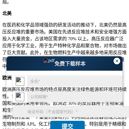
局。
北美
在医药和化学品领域强劲的研发活动的推动下，北美仍然是高
压反应堆的重要市场。美国在先进反应堆技术和安全增强方面
投入大量资金，占该地区需求的 70% 以上。高压反应器广泛
应用于化学工业，用于生产特种化学品和聚合物，对市场做出
了巨大贡献。此外，在生物燃料生产中越来越多地采用反应堆
符合该地区的可持续发展目标，到 2023 年，新安装的反应堆
×
免费下载样本
中约有 15% 专用于可再生能源应用。
欧洲
欧洲高压反应堆市场的特点是高度关注绿色能源和环境可持续
性。该地区约占全球高压反应堆需求的 25%，其中德国、法
国和英国的采用率领先。欧洲近 30% 的反应器用于生物柴油
和生物乙醇生产设施，支持欧盟的可再生能源指令。此外，欧
洲的制药业是一个重要的推动力，利用高压反应器合成先进的
生物制剂和 API。化工行业的需求也稳定，特别是用于精细和
提交