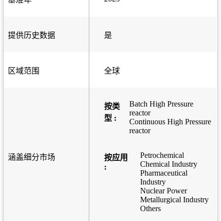
提供历史数据
是
区域范围
全球
Batch High Pressure
按类
reactor
型 :
Continuous High Pressure
reactor
Petrochemical
涵盖细分市场
按应用
Chemical Industry
:
Pharmaceutical
Industry
Nuclear Power
Metallurgical Industry
Others