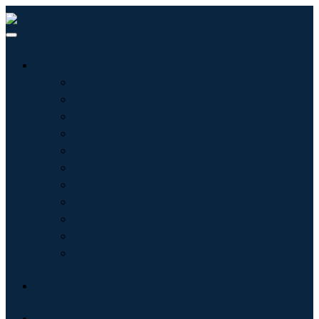
行业
信息技术
卫生保健
机械设备
汽车与运输
食品和饮料
能源与电力
航空航天与国防
农业
化学品与材料
建筑学
消费品
博客
关于我们