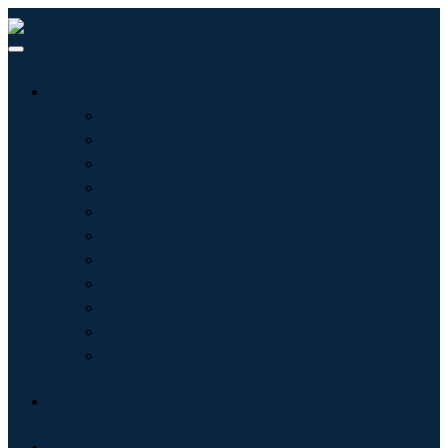
行业
信息技术
卫生保健
机械设备
汽车与运输
食品和饮料
能源与电力
航空航天与国防
农业
化学品与材料
建筑学
消费品
博客
关于我们