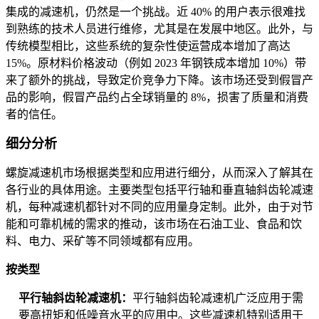
集成的减速机，仍然是一个挑战。近 40% 的用户表示很难找
到熟练的技术人员进行维修，尤其是在发展中地区。此外，与
传统模型相比，这些系统的复杂性使运营成本增加了高达
15%。原材料价格波动（例如 2023 年钢铁成本增加 10%）带
来了额外的挑战，导致定价竞争力下降。该市场还受到假冒产
品的影响，假冒产品约占全球销量的 8%，损害了质量和消费
者的信任。
细分分析
螺旋减速机市场根据类型和应用进行细分，从而深入了解其在
各行业的具体用途。主要类型包括平行轴和垂直轴斜齿轮减速
机，每种减速机都针对不同的应用量身定制。此外，由于对节
能和可靠机械的需求的推动，该市场在石油工业、食品和饮
料、电力、采矿等不同领域都有应用。
按类型
平行轴斜齿轮减速机：
平行轴斜齿轮减速机广泛应用于需
要高扭矩和低噪音水平的应用中。这些减速机特别适用于