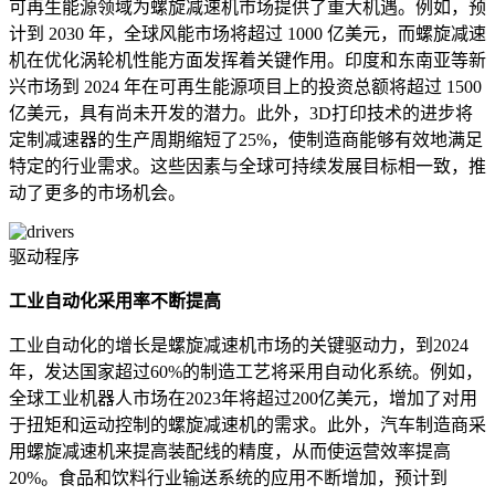
可再生能源领域为螺旋减速机市场提供了重大机遇。例如，预
计到 2030 年，全球风能市场将超过 1000 亿美元，而螺旋减速
机在优化涡轮机性能方面发挥着关键作用。印度和东南亚等新
兴市场到 2024 年在可再生能源项目上的投资总额将超过 1500
亿美元，具有尚未开发的潜力。此外，3D打印技术的进步将
定制减速器的生产周期缩短了25%，使制造商能够有效地满足
特定的行业需求。这些因素与全球可持续发展目标相一致，推
动了更多的市场机会。
驱动程序
工业自动化采用率不断提高
工业自动化的增长是螺旋减速机市场的关键驱动力，到2024
年，发达国家超过60%的制造工艺将采用自动化系统。例如，
全球工业机器人市场在2023年将超过200亿美元，增加了对用
于扭矩和运动控制的螺旋减速机的需求。此外，汽车制造商采
用螺旋减速机来提高装配线的精度，从而使运营效率提高
20%。食品和饮料行业输送系统的应用不断增加，预计到