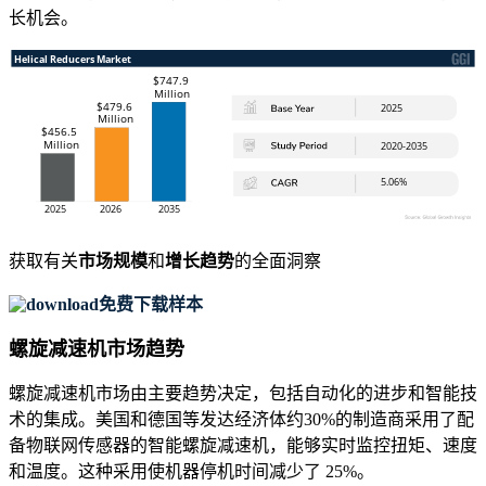
长机会。
获取有关
市场规模
和
增长趋势
的全面洞察
免费下载样本
螺旋减速机市场趋势
螺旋减速机市场由主要趋势决定，包括自动化的进步和智能技
术的集成。美国和德国等发达经济体约30%的制造商采用了配
备物联网传感器的智能螺旋减速机，能够实时监控扭矩、速度
和温度。这种采用使机器停机时间减少了 25%。