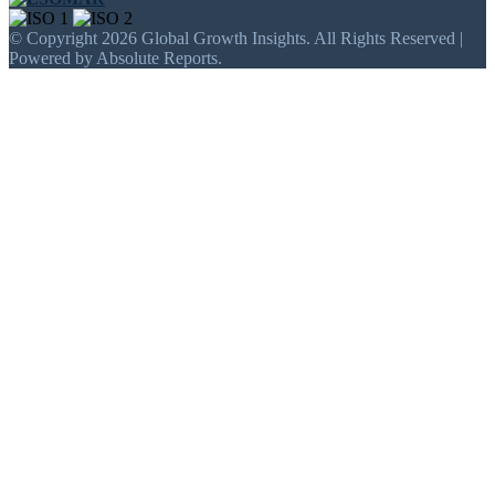
© Copyright 2026 Global Growth Insights. All Rights Reserved |
Powered by Absolute Reports.