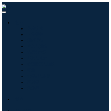
行业
信息技术
卫生保健
机械设备
汽车与运输
食品和饮料
能源与电力
航空航天与国防
农业
化学品与材料
建筑学
消费品
博客
关于我们