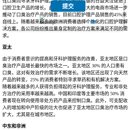
性口臭而寻求牙科护理。该地区对预防保健的日益关注促进了
提交
口腔卫生产品的增长。此外，欧洲不断扩大的电商市场进一步
推动了口臭治疗产品的销售，目前口腔护理产品销售的45%来
自线上。随着越来越多的欧洲消费者选择个性化的口腔护理解
我们保证对您的个人信息完全保密.
隐私
决方案，各公司纷纷推出量身定制的治疗方案来满足不同的需
求。
亚太
由于消费者意识的提高和牙科护理服务的改善，亚太地区是口
臭治疗产品增长最快的市场之一。亚太地区 30% 的人口患有
口臭，这对有效治疗的需求不断增长。该地区还出现了向天然
产品的转变，25% 的消费者特别寻求草药和有机解决方案。
随着越来越多的人获得负担得起的牙科护理服务，专业和非处
方治疗的采用率越来越高。中国和印度等主要市场的 50% 消
费者现在转向使用非处方药产品来控制口臭。此外，可支配收
入的增加和中产阶级的壮大也促进了亚太地区口臭治疗市场的
扩大，尤其是在城市地区。
中东和非洲