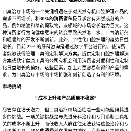
口臭治疗市场的一个关键机遇在于对天然有机口腔护理产品的
需求不断增长。和
30%的消费者
积极寻求含有天然成分的产
品，例如精油和草药提取物，该领域的市场增长潜力巨大。这
种消费者行为向健康意识的转变导致天然漱口水、口气清新剂
和咀嚼片的开发不断创新。此外，个性化口腔护理的趋势日益
增长，目前 25% 的牙科咨询是通过数字平台进行的，使消费
者能够获得管理口臭的定制解决方案。提供定制口腔护理解决
方案或数字健康工具的公司有机会利用消费者对便利性和定制
化日益增长的偏好。这些因素，加上对更容易获得的产品的需
求，为口臭治疗市场的市场扩张和创新创造了有利的环境。
市场挑战
"
成本上升和产品质量不稳定
"
尽管存在增长潜力，但口臭治疗市场面临着一些可能阻碍其进
步的挑战。一项关键挑战是与先进牙科治疗和专门诊断工具相
关的成本不断上升，而低收入人群往往无法获得这些治疗和专
业诊断工具。
35%的消费者
在发展中地区，专业牙科护理费用