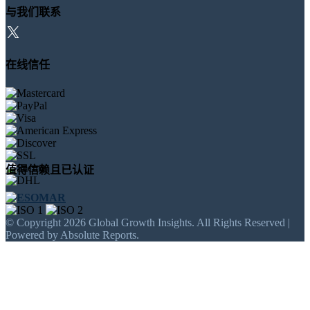
与我们联系
在线信任
值得信赖且已认证
© Copyright 2026 Global Growth Insights. All Rights Reserved |
Powered by Absolute Reports.