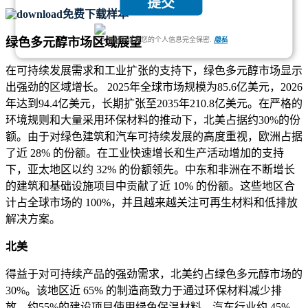
提交
免费下载样本
我们保证对您的个人信息完全保密.
隐私
绿色多元醇市场区域展望
在可持续发展需求和工业扩张的支持下，绿色多元醇市场显示
出强劲的区域增长。 2025年全球市场规模为85.6亿美元，2026
年达到94.4亿美元，长期扩张至2035年210.8亿美元。在严格的
环境规则和大量采用环保材料的推动下，北美占据约30%的份
额。由于对绿色建筑和汽车可持续发展的高度重视，欧洲占据
了近 28% 的份额。在工业快速增长和生产活动增加的支持
下，亚太地区以约 32% 的份额领先。中东和非洲在不断增长
的建筑和基础设施项目中贡献了近 10% 的份额。这些地区合
计占全球市场的 100%，并且越来越关注可再生材料和低排放
解决方案。
北美
得益于对可持续产品的强劲需求，北美约占绿色多元醇市场的
30%。该地区近 65% 的制造商致力于通过环保材料减少排
放。约55%的建设项目使用绿色保温材料。汽车行业约 45%