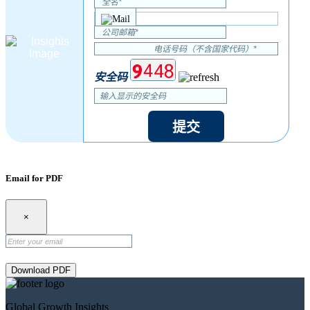
安全码
提交
Email for PDF
×
Download PDF
Global Growth Insights