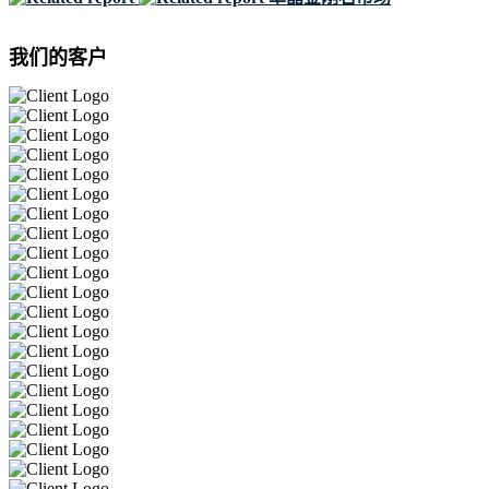
我们的客户