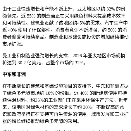
由于工业快速增长和产能不断上升，亚太地区以约 32% 的份
额领先。近 55% 的制造商正在采用绿色材料来提高成本效率
和可持续性。建筑业贡献了该地区约45%的需求。汽车生产中
近 40% 使用了环保部件。消费者意识不断增强，约 50% 的消
费者偏爱可持续商品。制造业和基础设施投资的增加继续推动
市场扩张。
受工业和制造业强劲增长的支撑，2026 年亚太地区市场规模
将达到 30.2 亿美元，占整个市场的 32%。
中东和非洲
在不断增长的建筑和基础设施项目的支持下，中东和非洲占据
了绿色多元醇市场约 10% 的份额。近 40% 的新建筑使用可持
续保温材料。约35%的工业部门正在采用环保生产方法。近年
来，该地区对绿色材料的需求增长了约 30%。不断提高的意
识和政府举措正在支持可再生资源的使用。城市发展和工业扩
张的增长继续推动绿色多元醇的采用。