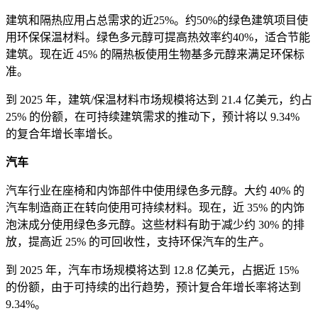
建筑和隔热应用占总需求的近25%。约50%的绿色建筑项目使
用环保保温材料。绿色多元醇可提高热效率约40%，适合节能
建筑。现在近 45% 的隔热板使用生物基多元醇来满足环保标
准。
到 2025 年，建筑/保温材料市场规模将达到 21.4 亿美元，约占
25% 的份额，在可持续建筑需求的推动下，预计将以 9.34%
的复合年增长率增长。
汽车
汽车行业在座椅和内饰部件中使用绿色多元醇。大约 40% 的
汽车制造商正在转向使用可持续材料。现在，近 35% 的内饰
泡沫成分使用绿色多元醇。这些材料有助于减少约 30% 的排
放，提高近 25% 的可回收性，支持环保汽车的生产。
到 2025 年，汽车市场规模将达到 12.8 亿美元，占据近 15%
的份额，由于可持续的出行趋势，预计复合年增长率将达到
9.34%。