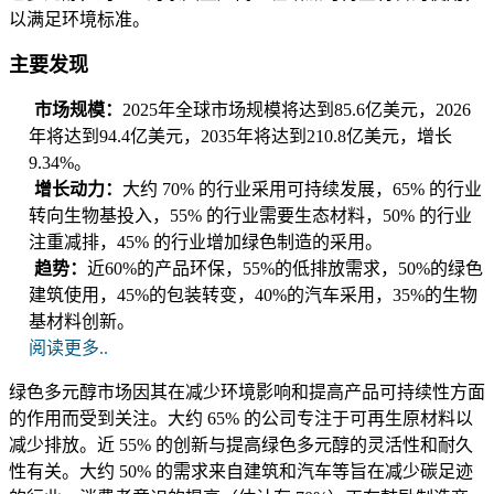
以满足环境标准。
主要发现
市场规模：
2025年全球市场规模将达到85.6亿美元，2026
年将达到94.4亿美元，2035年将达到210.8亿美元，增长
9.34%。
增长动力：
大约 70% 的行业采用可持续发展，65% 的行业
转向生物基投入，55% 的行业需要生态材料，50% 的行业
注重减排，45% 的行业增加绿色制造的采用。
趋势：
近60%的产品环保，55%的低排放需求，50%的绿色
建筑使用，45%的包装转变，40%的汽车采用，35%的生物
基材料创新。
阅读更多..
绿色多元醇市场因其在减少环境影响和提高产品可持续性方面
的作用而受到关注。大约 65% 的公司专注于可再生原材料以
减少排放。近 55% 的创新与提高绿色多元醇的灵活性和耐久
性有关。大约 50% 的需求来自建筑和汽车等旨在减少碳足迹