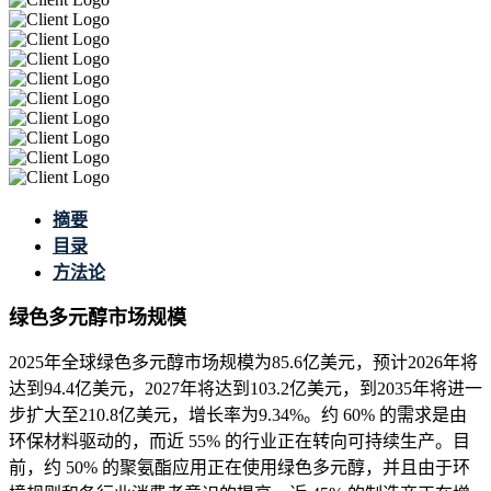
摘要
目录
方法论
绿色多元醇市场规模
2025年全球绿色多元醇市场规模为85.6亿美元，预计2026年将
达到94.4亿美元，2027年将达到103.2亿美元，到2035年将进一
步扩大至210.8亿美元，增长率为9.34%。约 60% 的需求是由
环保材料驱动的，而近 55% 的行业正在转向可持续生产。目
前，约 50% 的聚氨酯应用正在使用绿色多元醇，并且由于环