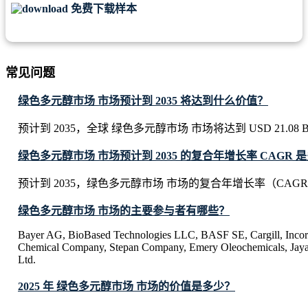
免费下载样本
常见问题
绿色多元醇市场 市场预计到 2035 将达到什么价值？
预计到 2035，全球 绿色多元醇市场 市场将达到 USD 21.08 Bil
绿色多元醇市场 市场预计到 2035 的复合年增长率 CAGR 
预计到 2035，绿色多元醇市场 市场的复合年增长率（CAGR）
绿色多元醇市场 市场的主要参与者有哪些？
Bayer AG, BioBased Technologies LLC, BASF SE, Cargill, Inco
Chemical Company, Stepan Company, Emery Oleochemicals, Jayan
Ltd.
2025 年 绿色多元醇市场 市场的价值是多少？