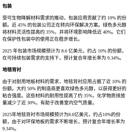
包装
受可生物降解材料需求的推动，包装应用贡献了约 10% 的份
额。近 45% 的包装公司正在转向环保解决方案。绿色多元醇
将材料灵活性提高约 35%，并将环境影响降低近 40%。它们
在保护性包装中的使用正在稳步增长。
2025 年包装市场规模预计为 8.6 亿美元，约占 10% 的份额，
在可持续包装需求的支持下，预计复合年增长率为 9.34%。
地毯背衬
由于对耐用地板材料的需求，地毯背衬应用占据了近 10% 的
份额。大约 50% 的制造商更喜欢绿色多元醇，以获得更好的
粘合强度。这些材料的耐用性提高了约 35%，化学物质排放
量减少了近 30%，有助于改善室内空气质量。
2025年地毯背衬市场规模预计为8.6亿美元，约占10%的份
额，由于对环保地板的需求不断增长，预计复合年增长率为
9.34%。