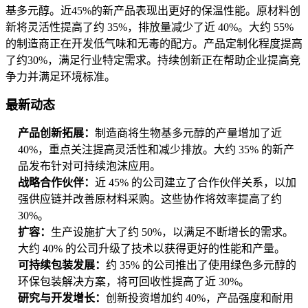
基多元醇。近45%的新产品表现出更好的保温性能。原材料创
新将灵活性提高了约 35%，排放量减少了近 40%。大约 55%
的制造商正在开发低气味和无毒的配方。产品定制化程度提高
了约30%，满足行业特定需求。持续创新正在帮助企业提高竞
争力并满足环境标准。
最新动态
产品创新拓展：
制造商将生物基多元醇的产量增加了近
40%，重点关注提高灵活性和减少排放。大约 35% 的新产
品发布针对可持续泡沫应用。
战略合作伙伴：
近 45% 的公司建立了合作伙伴关系，以加
强供应链并改善原材料采购。这些协作将效率提高了约
30%。
扩容：
生产设施扩大了约 50%，以满足不断增长的需求。
大约 40% 的公司升级了技术以获得更好的性能和产量。
可持续包装发展：
约 35% 的公司推出了使用绿色多元醇的
环保包装解决方案，将可回收性提高了近 30%。
研究与开发增长：
创新投资增加约 40%，产品强度和耐用