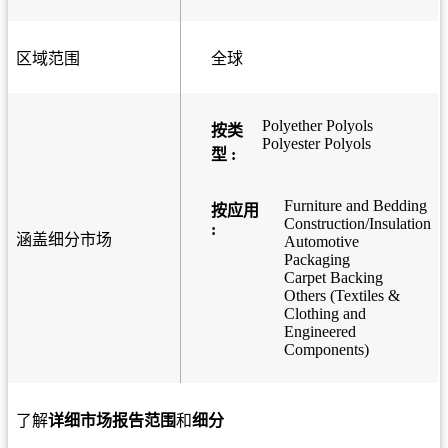
区域范围
全球
Polyether Polyols
按类
Polyester Polyols
型 :
Furniture and Bedding
按应用
Construction/Insulation
:
涵盖细分市场
Automotive
Packaging
Carpet Backing
Others (Textiles &
Clothing and
Engineered
Components)
了解
详细市场报告范围
和
细分