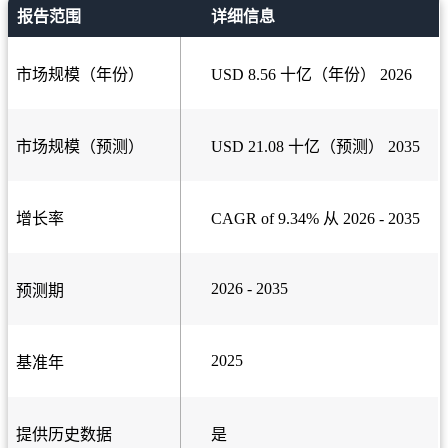
报告范围
详细信息
市场规模（年份）
USD 8.56 十亿（年份） 2026
市场规模（预测）
USD 21.08 十亿（预测） 2035
增长率
CAGR of 9.34% 从 2026 - 2035
2026 - 2035
预测期
2025
基准年
提供历史数据
是