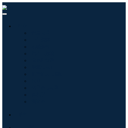
行业
信息技术
卫生保健
机械设备
汽车与运输
食品和饮料
能源与电力
航空航天与国防
农业
化学品与材料
建筑学
消费品
博客
关于我们