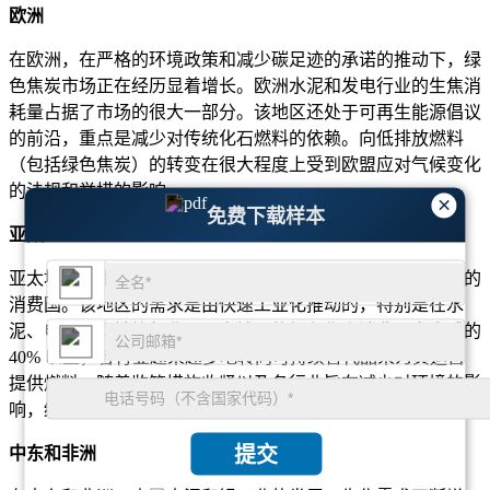
欧洲
在欧洲，在严格的环境政策和减少碳足迹的承诺的推动下，绿
色焦炭市场正在经历显着增长。欧洲水泥和发电行业的生焦消
耗量占据了市场的很大一部分。该地区还处于可再生能源倡议
的前沿，重点是减少对传统化石燃料的依赖。向低排放燃料
（包括绿色焦炭）的转变在很大程度上受到欧盟应对气候变化
的法规和举措的影响。
×
免费下载样本
亚太
亚太地区是生焦增长最快的市场，其中中国和印度成为最大的
消费国。该地区的需求是由快速工业化推动的，特别是在水
泥、电力和钢铁等行业。亚太地区的绿色焦炭消费量占全球的
40% 以上，各行业越来越多地转向可持续替代品来为其运营
提供燃料。随着监管措施收紧以及各行业旨在减少对环境的影
响，绿色焦炭的采用预计将会增加。
提交
中东和非洲