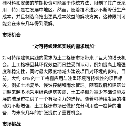
栅材料和安装的前期投资可能高于传统方法，限制了其广泛采
用，特别是在发展中地区。然而，随着技术进步不断降低生产
成本，并且制造商推出更具成本效益的解决方案，这种限制可
能会在未来几年得到缓解。
市场机会
"
对可持续建筑实践的需求增加
"
对可持续建筑实践的需求为土工格栅市场带来了巨大的增长机
会。土工格栅因其环保效益而日益受到认可，例如提高土壤强
度和稳定性，同时最大限度地减少建设项目对环境的影响。目
前，大约 33% 的土工格栅应用与注重环境可持续性的项目相
关，例如土地复垦、侵蚀控制和雨水管理。随着政府和建筑公
司越来越多地采用绿色建筑实践，土工格栅为减少基础设施发
展的碳足迹提供了一个有吸引力的选择。随着可持续发展的推
动力不断增强，土工格栅市场已做好充分利用这一趋势的准
备，为未来几年的扩张提供了重要机会。
市场挑战