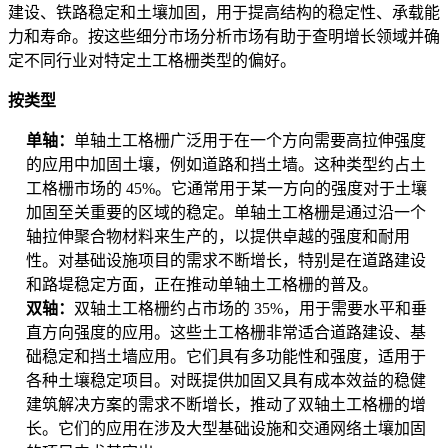
建设、铁路稳定和土壤加固，用于提高结构的稳定性、承载能
力和寿命。按这些细分市场分析市场有助于查明增长领域并确
定不同行业对特定土工格栅类型的偏好。
按类型
单轴：
单轴土工格栅广泛用于在一个方向需要高拉伸强度
的应用中加固土壤，例如道路和挡土墙。这种类型约占土
工格栅市场的 45%。它通常用于某一方向的强度对于土壤
加固至关重要的区域的稳定。单轴土工格栅是通过沿一个
轴拉伸聚合物材料来生产的，以提供卓越的强度和耐用
性。对基础设施项目的需求不断增长，特别是在道路建设
和路堤稳定方面，正在推动单轴土工格栅的普及。
双轴：
双轴土工格栅约占市场的 35%，用于需要水平和垂
直方向强度的应用。这些土工格栅非常适合道路建设、基
础稳定和挡土墙应用。它们具有多功能性和强度，适用于
各种土壤稳定项目。对既提供加固又具有成本效益的稳健
建筑解决方案的需求不断增长，推动了双轴土工格栅的增
长。它们的应用在涉及大型基础设施和交通网络土壤加固