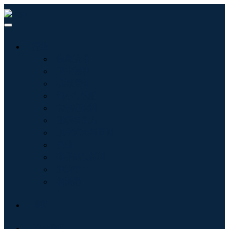
行业
信息技术
卫生保健
机械设备
汽车与运输
食品和饮料
能源与电力
航空航天与国防
农业
化学品与材料
建筑学
消费品
博客
关于我们