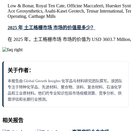
Low & Bonar, Royal Ten Cate, Officine Maccaferri, Huesker Synth
Ace Geosynthetics, Asahi-Kasei Geotech, Tensar International, T
Operating, Carthage Mills
2025 年 土工格栅市场 市场的价值是多少？
在 2025 年，土工格栅市场 市场的价值为 USD 3603.7 Millio
关于作者：
本报告由 Global Growth Insights 化学品与材料研究团队撰写。该团队
专注于特种化学品、先进材料、聚合物、涂料、复合材料、石油化学
品和工业原材料。他们的专业知识包括市场规模测算、竞争分析、供
需评估和长期行业预测。
相关报告