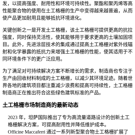
发，以提高强度、耐用性和环境可持续性。聚酯和聚丙烯等高
性能聚合物的使用在土工格栅的生产中变得越来越普遍，从而
使产品更加耐用且能够抵抗环境退化。
关键创新之一是开发土工格栅，该土工格栅可提供更高的抗拉
强度，同时保持灵活性，使其能够用于要求更高的土壤加固项
目。此外，先进涂层技术的集成通过提高土工格栅对紫外线辐
射和化学暴露的抵抗力来增强土工格栅的性能，使其适用于不
同环境条件下的更广泛应用。
为了满足对可持续解决方案不断增长的需求，制造商也专注于
生产由回收材料制成的土工格栅，以减少其环境足迹。随着世
界各地的建筑项目都注重减少浪费和提高可持续性，土工格栅
制造商正在推出符合这些绿色建筑标准的产品。
土工格栅市场制造商的最新动态
2023 年，坦萨国际推出了专为高流量道路设计的创新土工
格栅解决方案，可提高耐用性并降低维护成本。
Officine Maccaferri 通过一系列新型聚合物土工格栅扩展了