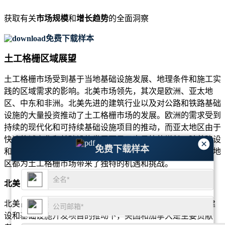
获取有关
市场规模
和
增长趋势
的全面洞察
免费下载样本
土工格栅区域展望
土工格栅市场受到基于当地基础设施发展、地理条件和施工实
践的区域需求的影响。北美市场领先，其次是欧洲、亚太地
区、中东和非洲。北美先进的建筑行业以及对公路和铁路基础
设施的大量投资推动了土工格栅市场的发展。欧洲的需求受到
持续的现代化和可持续基础设施项目的推动，而亚太地区由于
快速的城市化和基础设施发展而显示出最快的增长。随着建设
×
免费下载样本
和开发活动的增加，中东和非洲预计将实现稳定增长。每个地
区都为土工格栅市场带来了独特的机遇和挑战。
北美
北美占据全球土工格栅市场约 40% 的份额。在广泛的道路建
设和基础设施开发项目的推动下，美国和加拿大是主要贡献