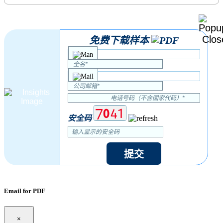
免费下载样本
安全码
提交
Email for PDF
×