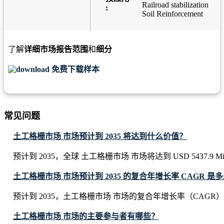
Railroad stabilization
:
Soil Reinforcement
了解
详细市场报告范围
和
细分
免费下载样本
常见问题
土工格栅市场 市场预计到 2035 将达到什么价值？
预计到 2035，全球 土工格栅市场 市场将达到 USD 5437.9 Mil
土工格栅市场 市场预计到 2035 的复合年增长率 CAGR 是
预计到 2035，土工格栅市场 市场的复合年增长率（CAGR）将
土工格栅市场 市场的主要参与者有哪些？