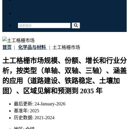
联系我们
首页
|
化学品与材料
|
土工格栅市场
土工格栅市场规模、份额、增长和行业分
析，按类型（单轴、双轴、三轴）、涵盖
的应用（道路建设、铁路稳定、土壤加
固）、区域见解和预测到 2035 年
最后更新:
24-January-2026
基准年:
2025
历史数据:
2021-2024