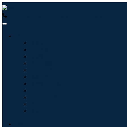
USA : +1 (855) 467-7775 (免费电话)
UK : +44 8085 022397
行业
信息技术
卫生保健
机械设备
汽车与运输
食品和饮料
能源与电力
航空航天与国防
农业
化学品与材料
建筑学
消费品
博客