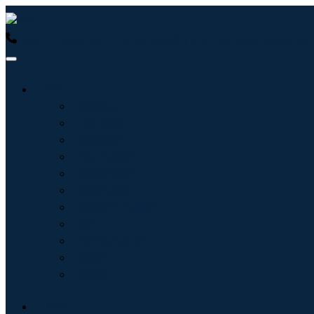
USA : +1 (855) 467-7775 (免费电话)
UK : +44 8085 022397
行业
信息技术
卫生保健
机械设备
汽车与运输
食品和饮料
能源与电力
航空航天与国防
农业
化学品与材料
建筑学
消费品
博客