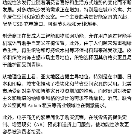
功能性沙发行业随着消费者喜好和生活方式趋势的变化而不断
发展。对多功能沙发的需求正在增加，特别是在城市公寓、共
享居住空间和家庭办公室。一个主要趋势是智能家具的兴起，
配备 USB 充电端口、可调节头枕和无线连接。
制造商正在集成人工智能和物联网功能，允许用户通过智能手
机或语音助手自定义座椅位置。此外，由于人们越来越重视绿
色生活，再生织物和可持续木材等环保材料越来越受欢迎。皮
革和织物内饰占据市场主导地位，织物选择因其价格实惠且易
于维护而受到青睐。
从地理位置上看，亚太地区占据主导地位，特别是在中国、日
本和印度，城市化推动了模块化和节省空间家具的采用。北美
市场受到对豪华和智能家具投资增加的推动，而欧洲则对极简
主义和斯堪的纳维亚风格的设计的需求不断增长。酒店、联合
办公空间和 Airbnb 租赁等商业领域也在刺激需求。
此外，电子商务的繁荣简化了购买流程，在线零售商提供定
制、增强现实（AR）预览和送货上门服务，使功能性沙发更
容易被消费者接受。