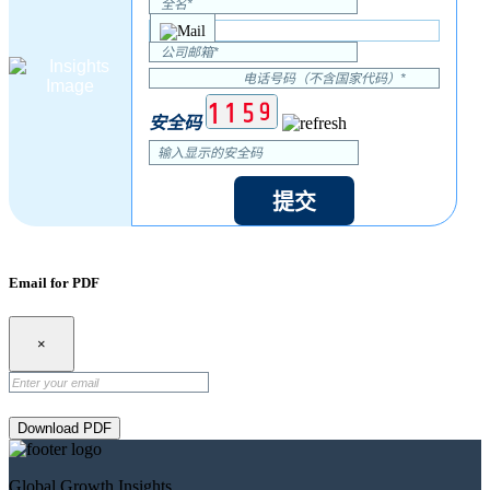
安全码
提交
Email for PDF
×
Download PDF
Global Growth Insights