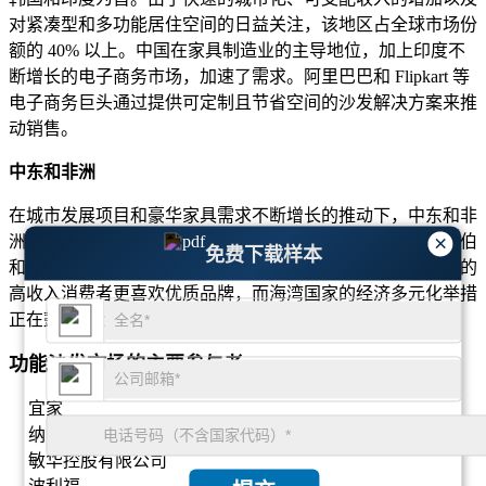
对紧凑型和多功能居住空间的日益关注，该地区占全球市场份
额的 40% 以上。中国在家具制造业的主导地位，加上印度不
断增长的电子商务市场，加速了需求。阿里巴巴和 Flipkart 等
电子商务巨头通过提供可定制且节省空间的沙发解决方案来推
动销售。
中东和非洲
在城市发展项目和豪华家具需求不断增长的推动下，中东和非
×
洲地区的功能性沙发市场正在温和增长。阿联酋、沙特阿拉伯
免费下载样本
和南非是主要市场，酒店业和房地产业刺激了需求。该地区的
高收入消费者更喜欢优质品牌，而海湾国家的经济多元化举措
正在鼓励当地的家具制造。
功能沙发市场的主要参与者
宜家
纳图齐
敏华控股有限公司