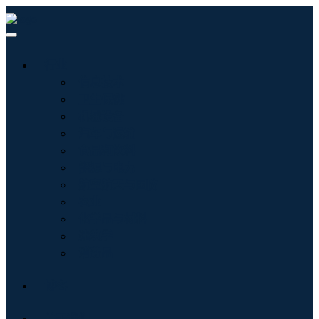
行业
信息技术
卫生保健
机械设备
汽车与运输
食品和饮料
能源与电力
航空航天与国防
农业
化学品与材料
建筑学
消费品
博客
关于我们