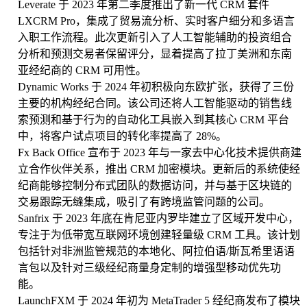
Leverate 于 2023 年第二季度推出了新一代 CRM 套件
LXCRM Pro，集成了贸易流分析、实时客户细分和多语言
入职工作流程。此次更新引入了人工智能辅助的投资组合
分析和预测交易者保留评分，显着提高了拉丁美洲和东南
亚经纪商的 CRM 可用性。
Dynamic Works 于 2024 年初积极向东欧扩张，获得了三份
主要的机构经纪合同。该公司还将人工智能驱动的销售线
索预测和基于行为的自动化工具嵌入到其核心 CRM 平台
中，将客户试点项目的转化率提高了 28%。
Fx Back Office 宣布于 2023 年与一家去中心化技术提供商建
立合作伙伴关系，推出 CRM 加密模块。更新后的系统使经
纪商能够控制分布式团队的数据访问，并与基于区块链的
交易跟踪无缝集成，吸引了有跨境监管问题的公司。
Sanfrix 于 2023 年底在肯尼亚内罗毕建立了区域开发中心，
专注于为低带宽互联网环境创建轻量级 CRM 工具。该计划
包括针对非洲监管规范的本地化、阿拉伯语/斯瓦希里语语
言包以及针对三级经纪商量身定制的增强型移动优先功
能。
LaunchFXM 于 2024 年初为 MetaTrader 5 经纪商发布了模块