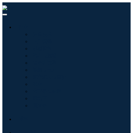
行业
信息技术
卫生保健
机械设备
汽车与运输
食品和饮料
能源与电力
航空航天与国防
农业
化学品与材料
建筑学
消费品
博客
关于我们