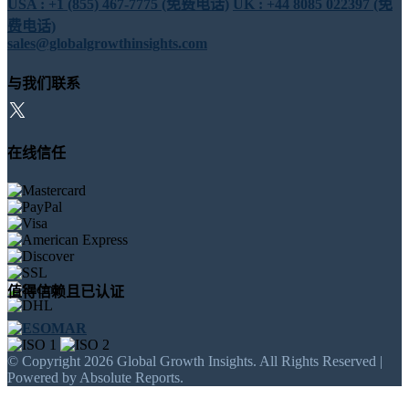
USA : +1 (855) 467-7775 (免费电话)
UK : +44 8085 022397 (免
费电话)
sales@globalgrowthinsights.com
与我们联系
在线信任
值得信赖且已认证
© Copyright 2026 Global Growth Insights. All Rights Reserved |
Powered by Absolute Reports.