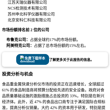
江苏天瑞仪器有限公司
NCS检测技术有限公司
苏州申北科学仪器有限公司
北京安科仁科技有限公司
市场份额排名前 2 位的公司
布鲁克公司：
占据全球约17%的市场份额。
阿美特克公司：
占据了总市场份额的15%左右。
免费下载样本
了解更多关于此报告的信息。
投资分析与机会
食品重金属快速分析仪市场的投资正在迅速增长，全球超过
61% 的食品制造商将预算分配给先进的安全设备。政府对食
品质量基础设施的激励措施占总投资的 33%，特别是在新兴
经济体。此外，近 47% 的食品出口商专注于满足国际合规标
准，提高分析仪销量。大约 42% 的资本用于研发，特别是提