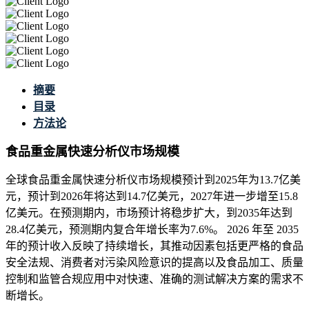
摘要
目录
方法论
食品重金属快速分析仪市场规模
全球食品重金属快速分析仪市场规模预计到2025年为13.7亿美
元，预计到2026年将达到14.7亿美元，2027年进一步增至15.8
亿美元。在预测期内，市场预计将稳步扩大，到2035年达到
28.4亿美元，预测期内复合年增长率为7.6%。 2026 年至 2035
年的预计收入反映了持续增长，其推动因素包括更严格的食品
安全法规、消费者对污染风险意识的提高以及食品加工、质量
控制和监管合规应用中对快速、准确的测试解决方案的需求不
断增长。