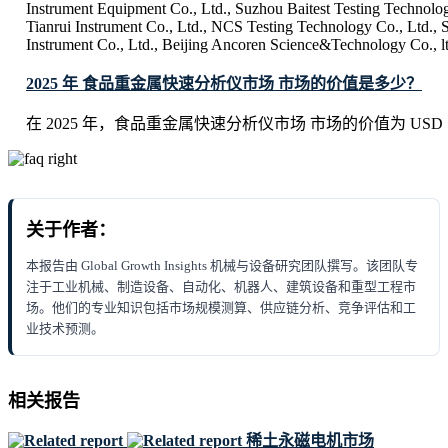
Instrument Equipment Co., Ltd., Suzhou Baitest Testing Technolog
Tianrui Instrument Co., Ltd., NCS Testing Technology Co., Ltd., 
Instrument Co., Ltd., Beijing Ancoren Science&Technology Co., l
2025 年 食品重金属快速分析仪市场 市场的价值是多少？
在 2025 年，食品重金属快速分析仪市场 市场的价值为 USD 1.37
关于作者：
本报告由 Global Growth Insights 机械与设备研究团队撰写。该团队专
注于工业机械、制造设备、自动化、机器人、建筑设备和重型工程市
场。他们的专业知识包括市场规模测算、供应链分析、竞争评估和工
业技术预测。
相关报告
稀土永磁电机市场