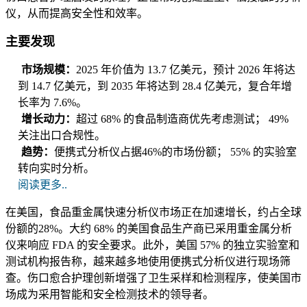
仪，从而提高安全性和效率。
主要发现
市场规模：
2025 年价值为 13.7 亿美元，预计 2026 年将达
到 14.7 亿美元，到 2035 年将达到 28.4 亿美元，复合年增
长率为 7.6%。
增长动力：
超过 68% 的食品制造商优先考虑测试； 49%
关注出口合规性。
趋势：
便携式分析仪占据46%的市场份额； 55% 的实验室
转向实时分析。
阅读更多..
在美国，食品重金属快速分析仪市场正在加速增长，约占全球
份额的28%。大约 68% 的美国食品生产商已采用重金属分析
仪来响应 FDA 的安全要求。此外，美国 57% 的独立实验室和
测试机构报告称，越来越多地使用便携式分析仪进行现场筛
查。伤口愈合护理创新增强了卫生采样和检测程序，使美国市
场成为采用智能和安全检测技术的领导者。