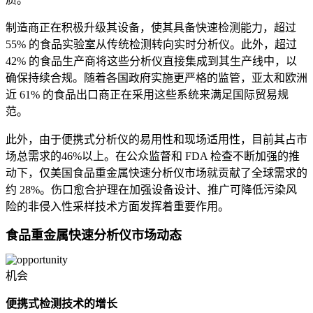
制造商正在积极升级其设备，使其具备快速检测能力，超过
55% 的食品实验室从传统检测转向实时分析仪。此外，超过
42% 的食品生产商将这些分析仪直接集成到其生产线中，以
确保持续合规。随着各国政府实施更严格的监管，亚太和欧洲
近 61% 的食品出口商正在采用这些系统来满足国际贸易规
范。
此外，由于便携式分析仪的易用性和现场适用性，目前其占市
场总需求的46%以上。在公众监督和 FDA 检查不断加强的推
动下，仅美国食品重金属快速分析仪市场就贡献了全球需求的
约 28%。伤口愈合护理在加强设备设计、推广可降低污染风
险的非侵入性采样技术方面发挥着重要作用。
食品重金属快速分析仪市场动态
机会
便携式检测技术的增长