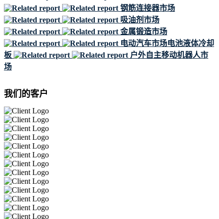
钢筋连接器市场
吸油剂市场
金属锻造市场
电动汽车市场电池液体冷却
板
户外自主移动机器人市
场
我们的客户