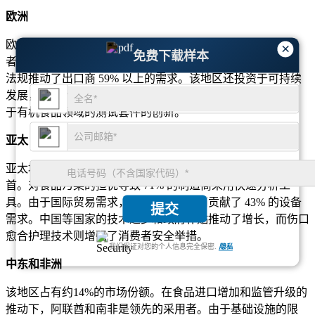
欧洲
欧洲占据近26%的市场份额。德国、法国和英国是主要采用
×
免费下载样本
者，62% 的欧洲测试实验室配备了重金属分析仪。欧盟安全
法规推动了出口商 59% 以上的需求。该地区还投资于可持续
发展，41% 的分析仪旨在减少浪费。伤口愈合护理支持适用
于有机食品领域的测试套件的创新。
亚太
亚太地区占据全球市场约 32%，其中以中国、印度和日本为
首。对食品污染的担忧导致 71% 的制造商采用快速分析工
具。由于国际贸易需求，该地区的出口商贡献了 43% 的设备
提交
需求。中国等国家的技术进步和政府补贴推动了增长，而伤口
愈合护理技术则增强了消费者安全举措。
我们保证对您的个人信息完全保密.
隐私
中东和非洲
该地区占有约14%的市场份额。在食品进口增加和监管升级的
推动下，阿联酋和南非是领先的采用者。由于基础设施的限