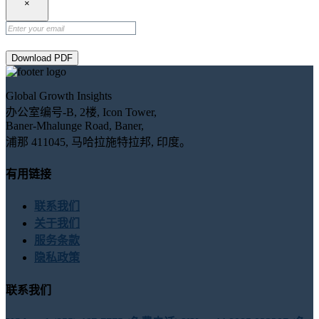
×
Download PDF
Global Growth Insights
办公室编号-B, 2楼, Icon Tower,
Baner-Mhalunge Road, Baner,
浦那 411045, 马哈拉施特拉邦, 印度。
有用链接
联系我们
关于我们
服务条款
隐私政策
联系我们