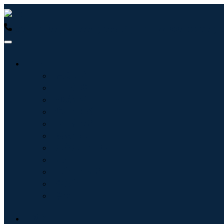
USA : +1 (855) 467-7775 (免费电话)
UK : +44 8085 022397
行业
信息技术
卫生保健
机械设备
汽车与运输
食品和饮料
能源与电力
航空航天与国防
农业
化学品与材料
建筑学
消费品
博客