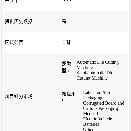
基准年
提供历史数据
是
区域范围
全球
Automatic Die Cutting
按类
Machine
型 :
Semi-automatic Die
Cutting Machine
Label and Soft
按应用
涵盖细分市场
Packaging
:
Corrugated Board and
Cartons Packaging
Medical
Electric Vehicle
Batteries
Others