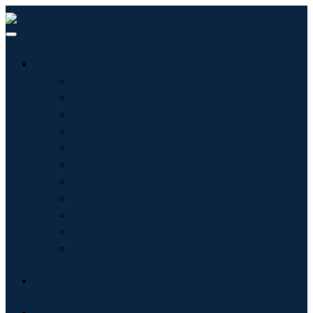
行业
信息技术
卫生保健
机械设备
汽车与运输
食品和饮料
能源与电力
航空航天与国防
农业
化学品与材料
建筑学
消费品
博客
关于我们