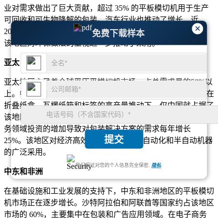
业对需求做出了巨大贡献，超过 35% 的平板模切机用于生产
可回收和可生物降解的包装。汽车行业也推动了增长，近
×
20% 的应用集中于切割电动和混合动力汽车的轻量化部件。
免费下载样本
该地区对环保做法的重视进一步推动了采用。
亚太
亚太地区主导着全球平压平模切机市场，占总需求量的50%以
上。中国和印度是主要贡献者，其包装和制造业迅速扩张。在
折叠纸盒、瓦楞纸箱和标签的高产量推动下，仅中国就占据了
该地区近 40% 的市场份额。印度显示出显着的增长，电子商
务领域投资的增加导致对包装解决方案的需求每年增长
提交
25%。该地区对经济高效生产的重视导致自动化和半自动机器
的广泛采用。
我们保证对您的个人信息完全保密.
隐私
中东和非洲
在基础设施和工业发展的支持下，中东和非洲地区的平板模切
机市场正在逐步增长。沙特阿拉伯和阿联酋等国家约占该地区
市场的 60%，主要集中在包装和广告应用领域。在电子商务