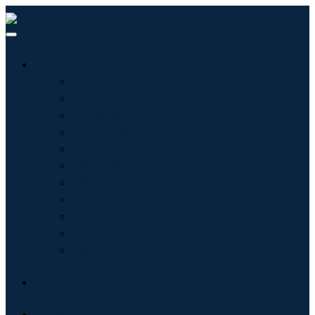
行业
信息技术
卫生保健
机械设备
汽车与运输
食品和饮料
能源与电力
航空航天与国防
农业
化学品与材料
建筑学
消费品
博客
关于我们