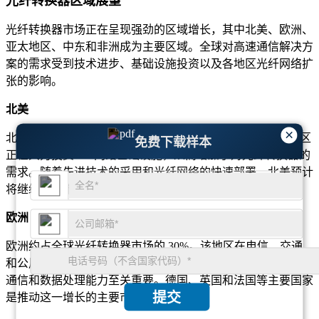
光纤转换器区域展望
光纤转换器市场正在呈现强劲的区域增长，其中北美、欧洲、
亚太地区、中东和非洲成为主要区域。全球对高速通信解决方
案的需求受到技术进步、基础设施投资以及各地区光纤网络扩
张的影响。
北美
×
北美在全球光纤转换器市场占据主导地位，约占40%。该地区
免费下载样本
正在大力投资 5G 网络基础设施，从而增加了对光纤转换器的
需求。随着先进技术的采用和光纤网络的快速部署，北美预计
将继续引领市场。
欧洲
欧洲约占全球光纤转换器市场的 30%。该地区在电信、交通
和公用事业等行业得到广泛采用，其中光纤解决方案对于增强
通信和数据处理能力至关重要。德国、英国和法国等主要国家
提交
是推动这一增长的主要市场。