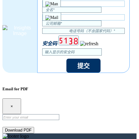
安全码
提交
Email for PDF
×
Download PDF