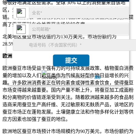
够很好地满足这些需求。全球 30% 以上的消费量来自该地
区，生产商和食品制造商围绕蚕豆等豆类建立了强大的价值
链。零食形式、植物性肉类替代品和功能性食品类别的创新提
高了蚕豆原料在北美蚕豆市场的知名度。
北美地区蚕豆市场估值约为130万美元，市场份额约为
28.5%，预计2025-2034年年增长率约为3.4%。
欧洲
提交
欧洲蚕豆市场受益于强有力的可持续发展政策、植物蛋白消费
量的增加以及人们对豆类作为气候友好型作物日益增长的兴
我们保证对您的个人信息完全保密.
隐私
趣。许多欧洲消费者正在转向素食或弹性素食饮食，使得蚕豆
市场变得越来越重要。国内产量不断上升，将蚕豆加工成面粉
和分离物的价值链逐渐受到关注。随着欧洲越来越多的食品制
造商采用蚕豆生产高纤维、无过敏原和无麸质产品，该地区的
蚕豆市场正在蓬勃发展。土壤健康立法和作物多样化计划等供
应方因素也加强了蚕豆的地位。
欧洲地区蚕豆市场预计市场规模约为90万美元，市场份额约为