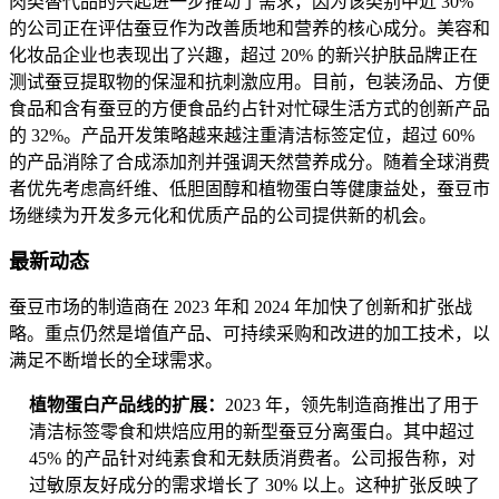
肉类替代品的兴起进一步推动了需求，因为该类别中近 30%
的公司正在评估蚕豆作为改善质地和营养的核心成分。美容和
化妆品企业也表现出了兴趣，超过 20% 的新兴护肤品牌正在
测试蚕豆提取物的保湿和抗刺激应用。目前，包装汤品、方便
食品和含有蚕豆的方便食品约占针对忙碌生活方式的创新产品
的 32%。产品开发策略越来越注重清洁标签定位，超过 60%
的产品消除了合成添加剂并强调天然营养成分。随着全球消费
者优先考虑高纤维、低胆固醇和植物蛋白等健康益处，蚕豆市
场继续为开发多元化和优质产品的公司提供新的机会。
最新动态
蚕豆市场的制造商在 2023 年和 2024 年加快了创新和扩张战
略。重点仍然是增值产品、可持续采购和改进的加工技术，以
满足不断增长的全球需求。
植物蛋白产品线的扩展：
2023 年，领先制造商推出了用于
清洁标签零食和烘焙应用的新型蚕豆分离蛋白。其中超过
45% 的产品针对纯素食和无麸质消费者。公司报告称，对
过敏原友好成分的需求增长了 30% 以上。这种扩张反映了