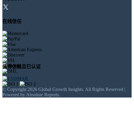
在线信任
值得信赖且已认证
© Copyright 2026 Global Growth Insights. All Rights Reserved |
Powered by Absolute Reports.