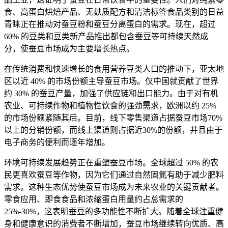
食、高蛋白烘焙产品、无麸质配方和清洁标签食品类别的日益
青睐正在推动对蚕豆粉和蚕豆分离蛋白的需求。现在，超过
60% 的豆类和豆类新产品推出都包含蚕豆等可持续天然成
分，使蚕豆市场成为主要增长热点。
在传统消费和快速增长的食用营养豆类人口的推动下，亚太地
区以近 40% 的市场份额主导蚕豆市场。仅中国就贡献了世界
约 30% 的蚕豆产量，加强了供应链和出口能力。由于对有机
农业、可持续作物和植物性饮食的强劲需求，欧洲以约 25%
的市场份额紧随其后。目前，线下零售渠道占据蚕豆市场70%
以上的分销份额，而线上渠道则占据近30%的份额，并且由于
电子商务的便利而逐年增加。
环境可持续发展趋势正在重塑蚕豆市场。全球超过 50% 的农
民更喜欢蚕豆等作物，因为它们通过自然固氮有助于减少肥料
需求。这种生态优势使蚕豆市场成为未来农业的关键贡献者。
零食应用、即食食品和浓缩蛋白用量约占总需求的
25%-30%，这表明蚕豆的多功能性不断扩大。随着全球注重健
身和健康意识的消费者不断增加，蚕豆市场继续转向优质、高