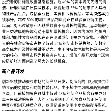
投资者的目标是改善基础设施，近 40% 的资本流向先进的清
洁、研磨和蛋白质提取技术。随着超过 55% 的超市扩大其植
物性产品组合，包括蚕豆粉、零食和即食食品，零售渗透率持
续攀升。超过 50% 的加工食品制造商正在试验蚕豆衍生物，
以满足对无过敏原和无麸质饮食不断增长的需求。运动营养行
业日益浓厚的兴趣有助于增加增长机会，因为约 30% 的蛋白
棒和功能性零食品牌现在正在测试或使用蚕豆浓缩物。不断扩
大的在线杂货渠道占据了超过 25% 的新市场销售额，使数字
商务成为可及性的关键驱动力。由于可持续性和营养是未来饮
食的核心，蚕豆市场为投资者在加工、增值产品开发和全球供
应链扩张方面创造了强大的长期机会。
新产品开发
创新继续推动蚕豆市场的新产品开发，制造商的目标是提供传
统食品的更健康和功能性替代品。由于其中性风味和高氨基酸
含量，目前植物蛋白领域中超过 48% 的新产品都含有蚕豆分
离蛋白或浓缩蛋白。大约 35% 的面包店和零食品牌正在使用
蚕豆粉配制无麸质产品，以满足避免使用小麦食品的消费者。