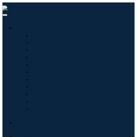
行业
信息技术
卫生保健
机械设备
汽车与运输
食品和饮料
能源与电力
航空航天与国防
农业
化学品与材料
建筑学
消费品
博客
关于我们