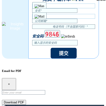
安全码
提交
Email for PDF
×
Download PDF