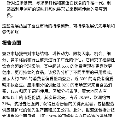
针对追求健康、寻求高纤维和高蛋白饮食的千禧一代。制
造商利用创新的调味料和包装形式来刷新传统的蚕豆消
费。
这些发展凸显了蚕豆市场的持续创新、可持续发展优先事项和
零售扩张。
报告范围
蚕豆市场报告对市场结构、增长动力、限制因素、机会、细
分、竞争格局和行业前景进行了广泛的评估。它研究了植物性
饮食兴起的全球影响，其中超过 65% 的消费者现在更喜欢更
健康、更可持续的食品。该报告分析了不同类型的采用模式，
显示大约 70% 的消费者偏爱整颗蚕豆，近 30% 的消费者偏爱
粉末状蚕豆。应用细分强调超过 82% 的市场需求来自食品消
费，12% 归因于饲料使用。区域分析表明，亚太地区占有
40% 以上的市场份额，其次是北美，占近 28.5%，欧洲约为
21%。该报告还强调了获得显着份额的关键贡献者，包括塑造
供应链扩张的领先生产商和加工公司。此外，报道还包括对技
术进步的全面见解，超过 50% 的顶级制造商已投资改进处理