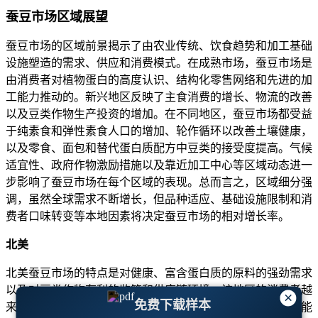
蚕豆市场区域展望
蚕豆市场的区域前景揭示了由农业传统、饮食趋势和加工基础
设施塑造的需求、供应和消费模式。在成熟市场，蚕豆市场是
由消费者对植物蛋白的高度认识、结构化零售网络和先进的加
工能力推动的。新兴地区反映了主食消费的增长、物流的改善
以及豆类作物生产投资的增加。在不同地区，蚕豆市场都受益
于纯素食和弹性素食人口的增加、轮作循环以改善土壤健康，
以及零食、面包和替代蛋白质配方中豆类的接受度提高。气候
适宜性、政府作物激励措施以及靠近加工中心等区域动态进一
步影响了蚕豆市场在每个区域的表现。总而言之，区域细分强
调，虽然全球需求不断增长，但品种适应、基础设施限制和消
费者口味转变等本地因素将决定蚕豆市场的相对增长率。
北美
北美蚕豆市场的特点是对健康、富含蛋白质的原料的强劲需求
以及对豆类作物有利的监管和供应链环境。该地区的消费者越
×
免费下载样本
来越多地寻求清洁标签、非转基因、高纤维产品，蚕豆市场能