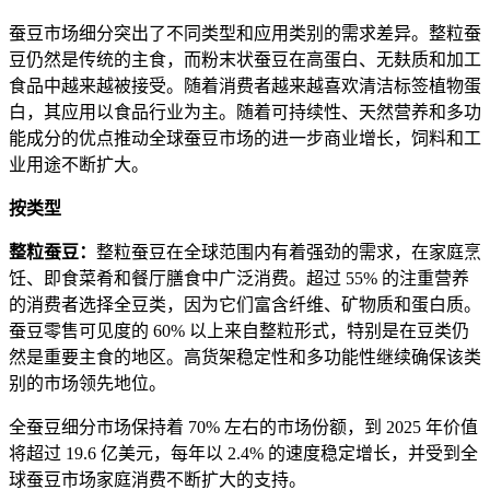
蚕豆市场细分突出了不同类型和应用类别的需求差异。整粒蚕
豆仍然是传统的主食，而粉末状蚕豆在高蛋白、无麸质和加工
食品中越来越被接受。随着消费者越来越喜欢清洁标签植物蛋
白，其应用以食品行业为主。随着可持续性、天然营养和多功
能成分的优点推动全球蚕豆市场的进一步商业增长，饲料和工
业用途不断扩大。
按类型
整粒蚕豆：
整粒蚕豆在全球范围内有着强劲的需求，在家庭烹
饪、即食菜肴和餐厅膳食中广泛消费。超过 55% 的注重营养
的消费者选择全豆类，因为它们富含纤维、矿物质和蛋白质。
蚕豆零售可见度的 60% 以上来自整粒形式，特别是在豆类仍
然是重要主食的地区。高货架稳定性和多功能性继续确保该类
别的市场领先地位。
全蚕豆细分市场保持着 70% 左右的市场份额，到 2025 年价值
将超过 19.6 亿美元，每年以 2.4% 的速度稳定增长，并受到全
球蚕豆市场家庭消费不断扩大的支持。