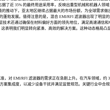
据了近 35% 的最终用途采用率，反映出重型机械和机器人领
的推动下，亚太地区继续占据最大的市场份额，为全球需求做出了
​业的蓬勃发展。值得注意的是，混合 EMI/RFI 滤波器出现
%。导电涂层技术还通过确保在材料偏好方面的领先地位，满足高速通
上，这表明我们明显转向紧凑、高效的解决方案。这种动态格局凸显了
 标准，对 EMI/RFI 滤波器的需求正在急剧上升。在汽车领域，
I 解决方案集成度，以减少设备干扰并满足监管规范。关键行业中合规