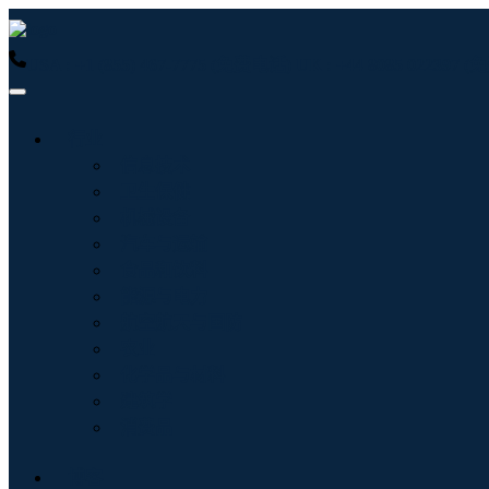
USA : +1 (855) 467-7775 (免费电话)
UK : +44 8085 022397
行业
信息技术
卫生保健
机械设备
汽车与运输
食品和饮料
能源与电力
航空航天与国防
农业
化学品与材料
建筑学
消费品
博客