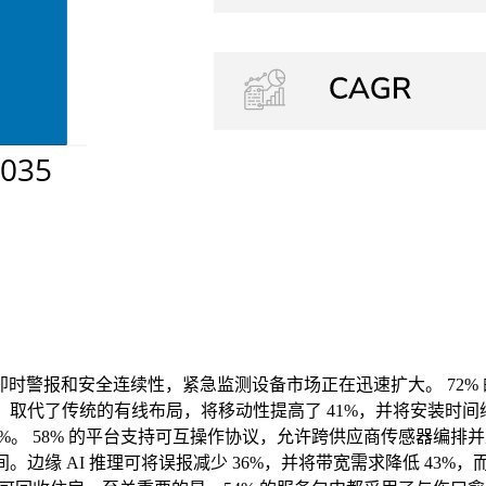
时警报和安全连续性，紧急监测设备市场正在迅速扩大。 72%
取代了传统的有线布局，将移动性提高了 41%，并将安装时间缩短
3%。 58% 的平台支持可互操作协议，允许跨供应商传感器编排
边缘 AI 推理可将误报减少 36%，并将带宽需求降低 43%