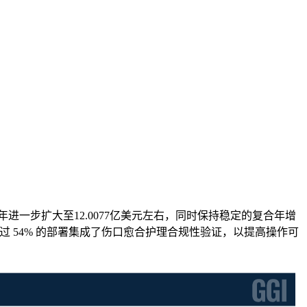
035年进一步扩大至12.0077亿美元左右，同时保持稳定的复合年增
超过 54% 的部署集成了伤口愈合护理合规性验证，以提高操作可