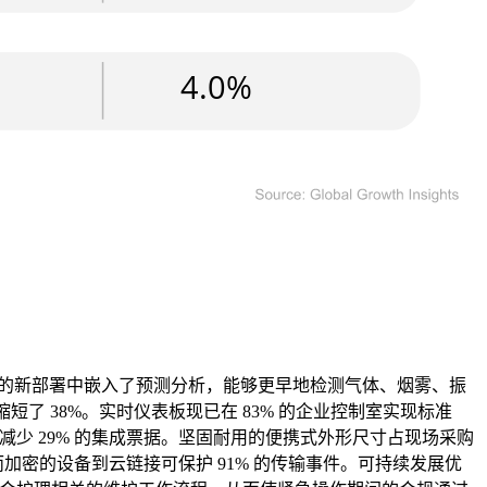
 的新部署中嵌入了预测分析，能够更早地检测气体、烟雾、振
了 38%。实时仪表板现已在 83% 的企业控制室实现标准
并减少 29% 的集成票据。坚固耐用的便携式外形尺寸占现场采购
，而加密的设备到云链接可保护 91% 的传输事件。可持续发展优