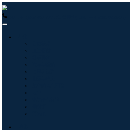
USA : +1 (855) 467-7775 (免费电话)
UK : +44 8085 022397
行业
信息技术
卫生保健
机械设备
汽车与运输
食品和饮料
能源与电力
航空航天与国防
农业
化学品与材料
建筑学
消费品
博客