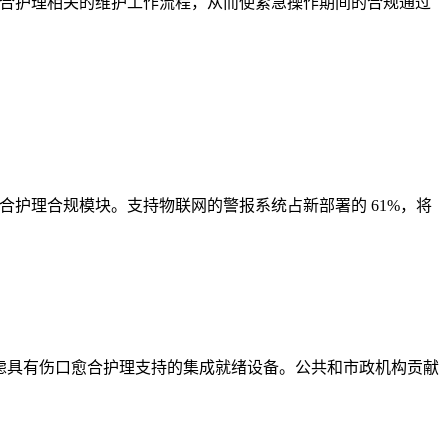
伤口愈合护理相关的维护工作流程，从而使紧急操作期间的合规通过
愈合护理合规模块。支持物联网的警报系统占新部署的 61%，将
先考虑具有伤口愈合护理支持的集成就绪设备。公共和市政机构贡献