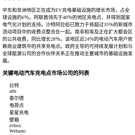
中东和非洲地区正在成为EV充电基础设施的增长市场，占全
球设施的6％。阿联酋领先于40％的地区充电点，并得到国家
电气化计划的支持。沙特阿拉伯已致力于将超过35％的新城市
流动项目中的收费点整合在一起。南非和埃及正在扩大都会区
的公共收费，同比增长28％。该地区近24％的电动汽车用户依
赖商业建筑中的共享充电点。政府主导的可持续发展计划和与
全球能源公司的合作伙伴关系正在推动主要城市的基础设施发
展。
关键电动汽车充电点市场公司的列表
比特
abb
泰尔德
电荷点
星星充电
壁箱
evbox
Webasto