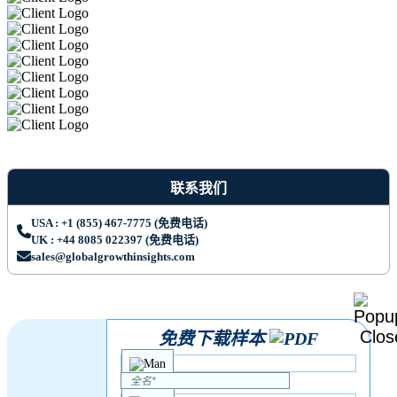
联系我们
USA : +1 (855) 467-7775 (免费电话)
UK : +44 8085 022397 (免费电话)
sales@globalgrowthinsights.com
免费下载样本