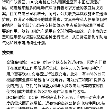
行和车队运营，DC充电桩在公共和商业空间中正在迅速扩
展。随着越来越多的电动汽车所有者寻求方便的家庭解决方
案，住宅充电已显着增长。同时，公共收费基础设施正在迅速
扩展，以满足不断增长的城市需求，尤其是在私人停车位有限
的地区。每个细分市场在支持整体EV生态系统中起着至关重
要的作用。随着电动汽车采用在全球范围内加速，充电点的类
型和应用都被调整以适应各种出行需求，从日常通勤到车队电
气化和城市可持续性计划。
按类型
交流充电堆：
AC充电堆占全球安装的近64％，因为它们易
于在家庭和工作场所进行集成。约有58％的住宅电动汽车
用户更喜欢AC充电器进行过夜充电。此外，有44％的公司
校园和商业停车场包括AC充电器，可为员工和客户提供方
便的费用。它们的负担能力和与大多数电动汽车的兼容性
使它们成为城市和郊区地区最广泛部署的选择。
DC充电堆：
DC充电桩约占市场的36％，但由于对充电速
度的需求而迅速增长。近49％的高速公路充电站使用DC技