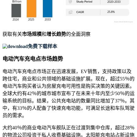
获取有关
市场规模
和
增长趋势
的全面洞察
免费下载样本
电动汽车充电点市场趋势
电动汽车充电点市场正在迅速发展，EV销售，支持政策以及
跨住宅，商业和公共领域的基础设施扩展。现在，超过55％的
电动汽车购买者认为房屋充电可用性是购买决策的关键因素。
全球大约有42％的城市城市宣布了在未来十年内至少50％的运
输系统的目标。结果，公共充电站的数量同比增加了37％。其
中，有33％的人配备了快速充电功能，可满足长途和车队驾驶
员的需求。
大约40％的商业电动汽车舰队正在过渡到集中仓库，超过28％
的物流公司投资于私人收费基础设施。太阳能充电站占新设施