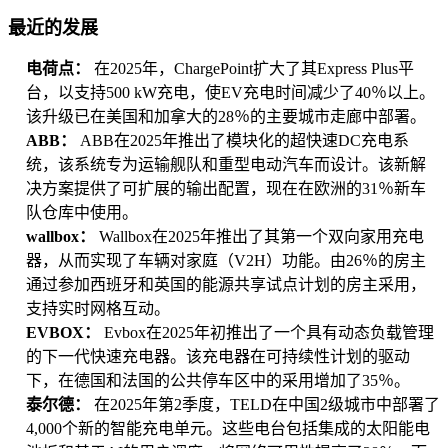
最近的发展
电荷点：
在2025年，ChargePoint扩大了其Express Plus平
台，以支持500 kW充电，使EV充电时间减少了40％以上。
该升级已在美国和加拿大的28％的主要城市走廊中部署。
ABB：
ABB在2025年推出了模块化的超快速DC充电系
统，该系统专为运输舰队和重型电动汽车而设计。该新解
决方案提供了可扩展的输出配置，现在在欧洲的31％新车
队仓库中使用。
wallbox：
Wallbox在2025年推出了其第一个双向家用充电
器，从而实现了车辆对家庭（V2H）功能。由26％的房主
通过参加西班牙和英国的能源共享试点计划的房主采用，
支持实时网格互动。
EVBOX：
Evbox在2025年初推出了一个具有动态负载管理
的下一代快速充电器。该充电器在可持续性计划的驱动
下，在德国和法国的公共停车区中的采用增加了35％。
泰尔德：
在2025年第2季度，TELD在中国2级城市中部署了
4,000个新的智能充电单元。这些电台包括集成的太阳能电