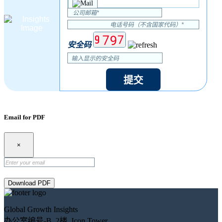
安全码
提交
Email for PDF
×
Download PDF
Global Growth Insights
办公室编号-B, 2楼, Icon Tower,