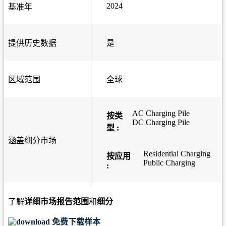
2024
基准年
提供历史数据
是
区域范围
全球
AC Charging Pile
按类
DC Charging Pile
型 :
涵盖细分市场
Residential Charging
按应用
Public Charging
:
了解
详细市场报告范围
和
细分
免费下载样本