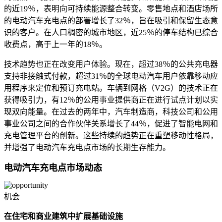
的近19％，表明向可持续能源整合转变。零售地点和酒店场所
的电动汽车充电点的部署增长了32％，旨在吸引和保留生态意
识的客户。在人口稠密的城市地区，近25％的停车结构已综合
收费点，高于上一年的18％。
技术趋势也正在改变用户体验。现在，超过38％的公共充电器
支持非接触式付款，超过31％的全球电动汽车用户依靠移动应
用程序来定位和预订充电站。车辆到网格（V2G）的技术正在
获得吸引力，有12％的公用事业提供商正在进行试点计划以实
现双向能量。在过去的两年中，汽车制造商，科技公司和公用
事业公司之间的合作伙伴关系增长了44％，促进了智能电网和
充电管理平台的创新。这些持续的趋势正在重塑移动性格局，
并增强了电动汽车充电点市场的长期生存能力。
电动汽车充电点市场动态
机会
在住宅和商业建筑中扩展基础设施