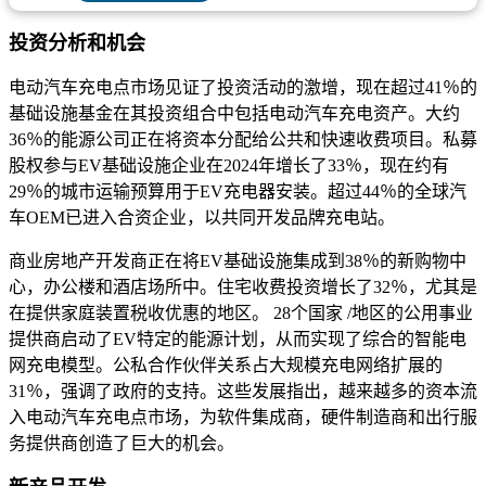
投资分析和机会
电动汽车充电点市场见证了投资活动的激增，现在超过41％的
基础设施基金在其投资组合中包括电动汽车充电资产。大约
36％的能源公司正在将资本分配给公共和快速收费项目。私募
股权参与EV基础设施企业在2024年增长了33％，现在约有
29％的城市运输预算用于EV充电器安装。超过44％的全球汽
车OEM已进入合资企业，以共同开发品牌充电站。
商业房地产开发商正在将EV基础设施集成到38％的新购物中
心，办公楼和酒店场所中。住宅收费投资增长了32％，尤其是
在提供家庭装置税收优惠的地区。 28个国家 /地区的公用事业
提供商启动了EV特定的能源计划，从而实现了综合的智能电
网充电模型。公私合作伙伴关系占大规模充电网络扩展的
31％，强调了政府的支持。这些发展指出，越来越多的资本流
入电动汽车充电点市场，为软件集成商，硬件制造商和出行服
务提供商创造了巨大的机会。