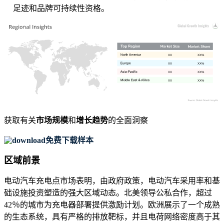
足迹和品牌可持续性资格。
XX
XX%
XX
XX%
XX
XX%
XX
XX%
获取有关
市场规模
和
增长趋势
的全面洞察
免费下载样本
区域前景
电动汽车充电点市场表明，由政府政策，电动汽车采用率和基
础设施投资塑造的强大区域动态。北美领导公私合作，超过
42％的城市为充电器部署提供激励计划。欧洲展示了一个成熟
的生态系统，具有严格的排放靶标，并且电荷网络密度高于其