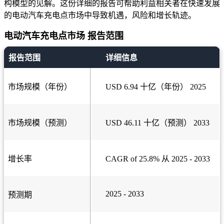
构模型的见解。这份详细的报告可帮助利益相关者在快速发展
的电动汽车充电点市场中导致机遇，风险和增长轨迹。
电动汽车充电点市场 报告范围
报告范围
详细信息
市场规模（年份）
USD 6.94 十亿（年份） 2025
市场规模（预测）
USD 46.11 十亿（预测） 2033
增长率
CAGR of 25.8% 从 2025 - 2033
2025 - 2033
预测期