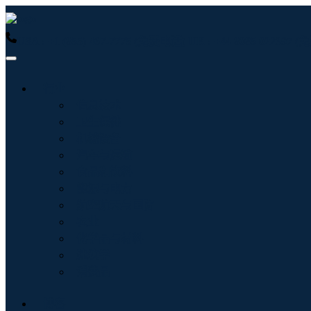
USA : +1 (855) 467-7775 (免费电话)
UK : +44 8085 022397
行业
信息技术
卫生保健
机械设备
汽车与运输
食品和饮料
能源与电力
航空航天与国防
农业
化学品与材料
建筑学
消费品
博客