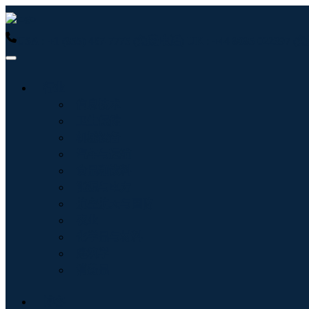
USA : +1 (855) 467-7775 (免费电话)
UK : +44 8085 022397
行业
信息技术
卫生保健
机械设备
汽车与运输
食品和饮料
能源与电力
航空航天与国防
农业
化学品与材料
建筑学
消费品
博客