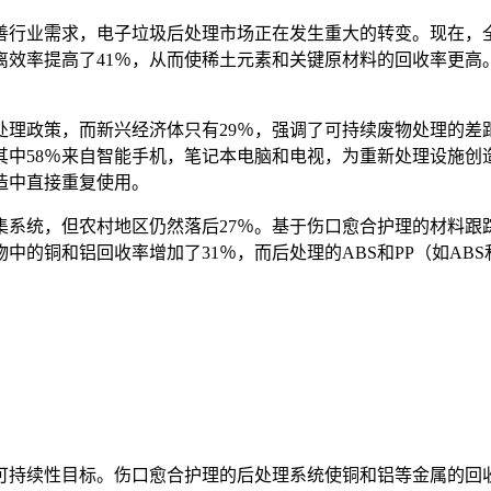
善行业需求，电子垃圾后处理市场正在发生重大的转变。现在，全
效率提高了41％，从而使稀土元素和关键原材料的回收率更高
处理政策，而新兴经济体只有29％，强调了可持续废物处理的
，其中58％来自智能手机，笔记本电脑和电视，为重新处理设施创
造中直接重复使用。
集系统，但农村地区仍然落后27％。基于伤口愈合护理的材料跟
的铜和铝回收率增加了31％，而后处理的ABS和PP（如AB
可持续性目标。伤口愈合护理的后处理系统使铜和铝等金属的回