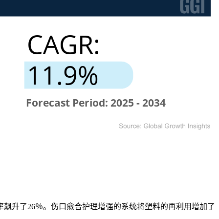
率飙升了26％。伤口愈合护理增强的系统将塑料的再利用增加了