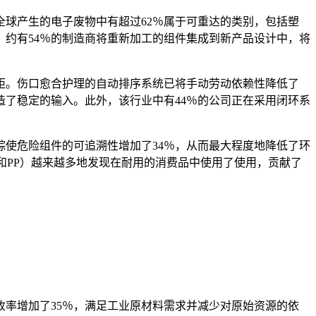
球产生的电子废物中有超过62％属于可重达的类别，包括塑
。约有54％的制造商将重新加工的组件集成到新产品设计中，将
差距。伤口愈合护理的自动排序系统已将手动劳动依赖性降低了
造了稳定的输入。此外，该行业中有44％的公司正在采用闭环系
踪使危险组件的可追溯性增加了34％，从而最大程度地降低了环
S和PP）越来越多地发现在耐用的消费品中使用了使用，贡献了
收率增加了35％，满足工业原材料需求并减少对原始资源的依